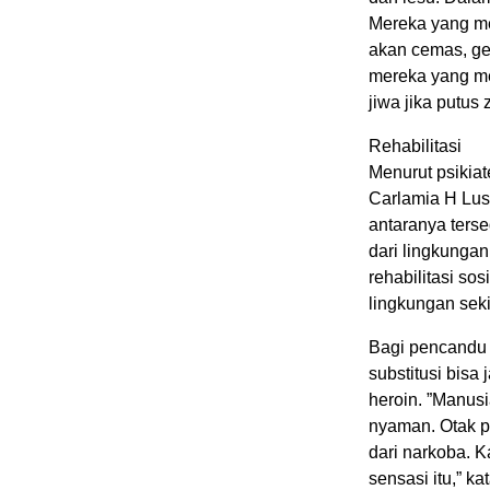
Mereka yang me
akan cemas, gel
mereka yang me
jiwa jika putus z
Rehabilitasi
Menurut psikia
Carlamia H Lus
antaranya terse
dari lingkungan 
rehabilitasi so
lingkungan seki
Bagi pencandu y
substitusi bisa
heroin. ”Manus
nyaman. Otak p
dari narkoba. K
sensasi itu,” ka