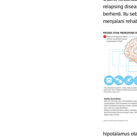
relapsing dise
berhenti. Itu 
menjalani rehabi
hipotalamus ot