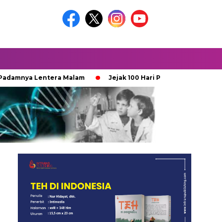
a Lentera Malam
Jejak 100 Hari Pemburu Kayu
Ketika 