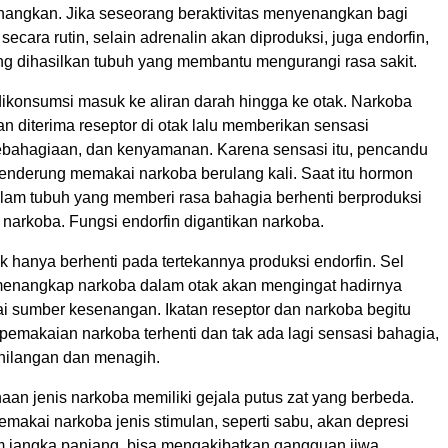
angkan. Jika seseorang beraktivitas menyenangkan bagi
 secara rutin, selain adrenalin akan diproduksi, juga endorfin,
ang dihasilkan tubuh yang membantu mengurangi rasa sakit.
ikonsumsi masuk ke aliran darah hingga ke otak. Narkoba
 diterima reseptor di otak lalu memberikan sensasi
bahagiaan, dan kenyamanan. Karena sensasi itu, pencandu
enderung memakai narkoba berulang kali. Saat itu hormon
dalam tubuh yang memberi rasa bahagia berhenti berproduksi
 narkoba. Fungsi endorfin digantikan narkoba.
k hanya berhenti pada tertekannya produksi endorfin. Sel
menangkap narkoba dalam otak akan mengingat hadirnya
i sumber kesenangan. Ikatan reseptor dan narkoba begitu
t pemakaian narkoba terhenti dan tak ada lagi sensasi bahagia,
hilangan dan menagih.
an jenis narkoba memiliki gejala putus zat yang berbeda.
makai narkoba jenis stimulan, seperti sabu, akan depresi
m jangka panjang, bisa mengakibatkan gangguan jiwa.