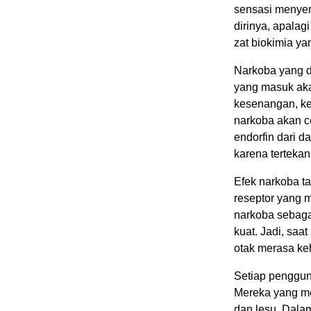
sensasi menyen
dirinya, apalagi
zat biokimia y
Narkoba yang d
yang masuk akan
kesenangan, ke
narkoba akan c
endorfin dari 
karena tertekan
Efek narkoba ta
reseptor yang 
narkoba sebaga
kuat. Jadi, saa
otak merasa ke
Setiap pengguna
Mereka yang me
dan lesu. Dala