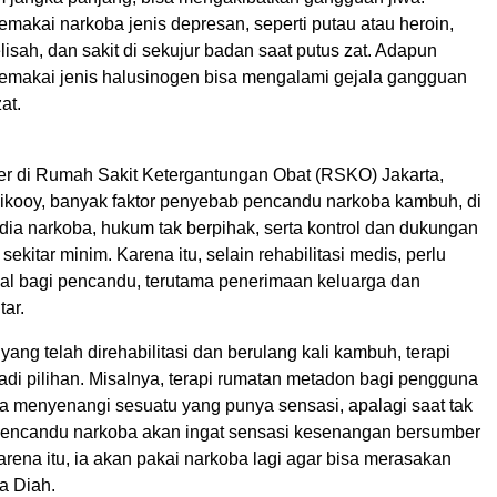
makai narkoba jenis depresan, seperti putau atau heroin,
isah, dan sakit di sekujur badan saat putus zat. Adapun
makai jenis halusinogen bisa mengalami gejala gangguan
at.
ter di Rumah Sakit Ketergantungan Obat (RSKO) Jakarta,
ikooy, banyak faktor penyebab pencandu narkoba kambuh, di
dia narkoba, hukum tak berpihak, serta kontrol dan dukungan
sekitar minim. Karena itu, selain rehabilitasi medis, perlu
sial bagi pencandu, terutama penerimaan keluarga dan
tar.
ang telah direhabilitasi dan berulang kali kambuh, terapi
 jadi pilihan. Misalnya, terapi rumatan metadon bagi pengguna
ia menyenangi sesuatu yang punya sensasi, apalagi saat tak
encandu narkoba akan ingat sensasi kesenangan bersumber
arena itu, ia akan pakai narkoba lagi agar bisa merasakan
ta Diah.