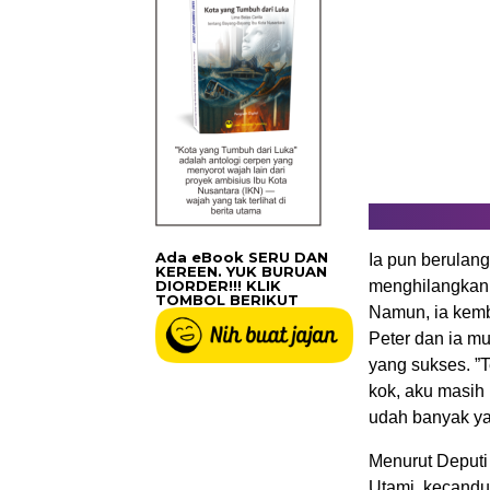
Ada eBook SERU DAN
Ia pun berulang
KEREEN. YUK BURUAN
DIORDER!!! KLIK
menghilangkan r
TOMBOL BERIKUT
Namun, ia kemb
Peter dan ia m
yang sukses. ”
kok, aku masih
udah banyak ya
Menurut Deputi
Utami, kecandu