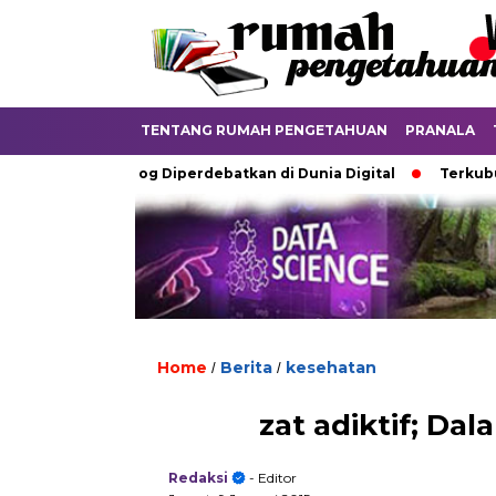
TENTANG RUMAH PENGETAHUAN
PRANALA
Ijazah Analog Diperdebatkan di Dunia Digital
Terkubur untuk
Home
Berita
kesehatan
/
/
zat adiktif; D
Redaksi
- Editor