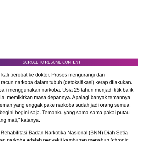
SCROLL TO RESUME CONTENT
 kali berobat ke dokter. Proses mengurangi dan
acun narkoba dalam tubuh (detoksifikasi) kerap dilakukan.
ali menggunakan narkoba. Usia 25 tahun menjadi titik balik
ulai memikirkan masa depannya. Apalagi banyak temannya
Teman yang enggak pake narkoba sudah jadi orang semua,
 begini-begini saja. Temanku yang sama-sama pakai putau
ng mati,” katanya.
 Rehabilitasi Badan Narkotika Nasional (BNN) Diah Setia
an narkoba adalah penyakit kambuhan menahun (chronic