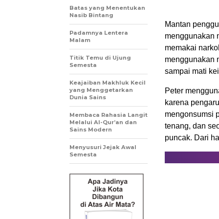
Batas yang Menentukan
Nasib Bintang
Mantan penggun
Padamnya Lentera
menggunakan na
Malam
memakai narkoba
Titik Temu di Ujung
menggunakan na
Semesta
sampai mati kei
Keajaiban Makhluk Kecil
yang Menggetarkan
Peter mengguna
Dunia Sains
karena pengaruh
mengonsumsi pu
Membaca Rahasia Langit
Melalui Al-Qur’an dan
tenang, dan se
Sains Modern
puncak. Dari h
Menyusuri Jejak Awal
Semesta