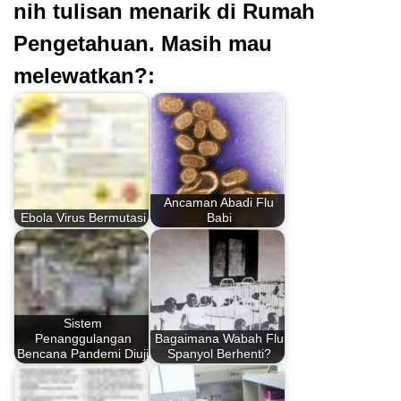
nih tulisan menarik di Rumah
Pengetahuan. Masih mau
melewatkan?:
Ancaman Abadi Flu
Ebola Virus Bermutasi
Babi
Sistem
Penanggulangan
Bagaimana Wabah Flu
Bencana Pandemi Diuji
Spanyol Berhenti?