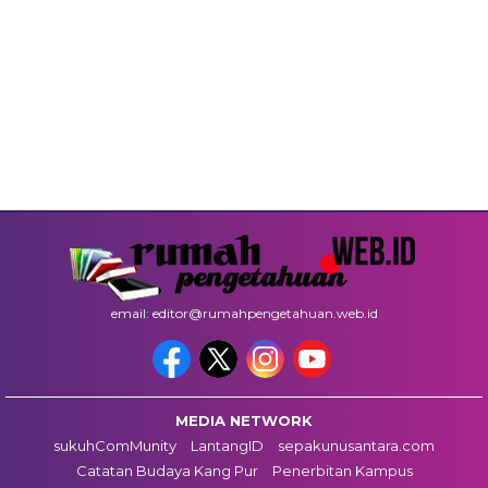
email: editor@rumahpengetahuan.web.id
MEDIA NETWORK
sukuhComMunity
LantangID
sepakunusantara.com
Catatan Budaya Kang Pur
Penerbitan Kampus