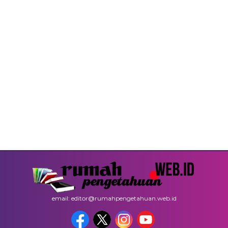
email: editor@rumahpengetahuan.web.id