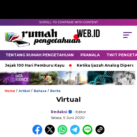
SCROLL TO CONTINUE WITH CONTENT
TENTANG RUMAH PENGETAHUAN
PRANALA
TWIT PENGET
jak 100 Hari Pemburu Kayu
Ketika Ijazah Analog Diperdebatka
/
/
/
Home
Artikel
Bahasa
Berita
Virtual
Redaksi
- Editor
Selasa, 9 Juni 2020