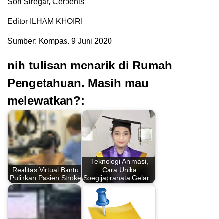
Sori Siregar, Cerpenis
Editor ILHAM KHOIRI
Sumber: Kompas, 9 Juni 2020
nih tulisan menarik di Rumah
Pengetahuan. Masih mau
melewatkan?:
Teknologi Animasi,
Realitas Virtual Bantu
Cara Unika
Pulihkan Pasien Stroke
Soegijapranata Gelar…