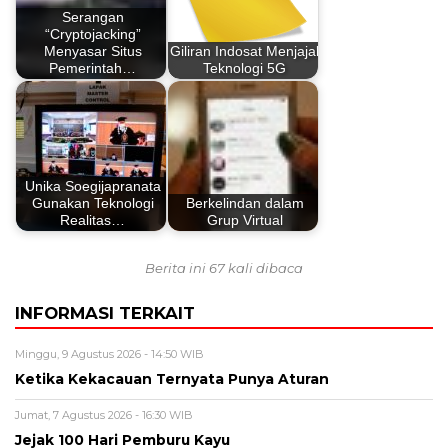
Serangan
“Cryptojacking”
Menyasar Situs
Giliran Indosat Menjajal
Pemerintah…
Teknologi 5G
Unika Soegijapranata
Gunakan Teknologi
Berkelindan dalam
Realitas…
Grup Virtual
Berita ini 67 kali dibaca
INFORMASI TERKAIT
Minggu, 9 Agustus 2026 - 14:50 WIB
Ketika Kekacauan Ternyata Punya Aturan
Jumat, 7 Agustus 2026 - 16:30 WIB
Jejak 100 Hari Pemburu Kayu