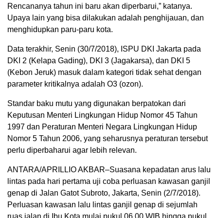
Rencananya tahun ini baru akan diperbarui,” katanya.
Upaya lain yang bisa dilakukan adalah penghijauan, dan
menghidupkan paru-paru kota.
Data terakhir, Senin (30/7/2018), ISPU DKI Jakarta pada
DKI 2 (Kelapa Gading), DKI 3 (Jagakarsa), dan DKI 5
(Kebon Jeruk) masuk dalam kategori tidak sehat dengan
parameter kritikalnya adalah O3 (ozon).
Standar baku mutu yang digunakan berpatokan dari
Keputusan Menteri Lingkungan Hidup Nomor 45 Tahun
1997 dan Peraturan Menteri Negara Lingkungan Hidup
Nomor 5 Tahun 2006, yang seharusnya peraturan tersebut
perlu diperbaharui agar lebih relevan.
ANTARA/APRILLIO AKBAR–Suasana kepadatan arus lalu
lintas pada hari pertama uji coba perluasan kawasan ganjil
genap di Jalan Gatot Subroto, Jakarta, Senin (2/7/2018).
Perluasan kawasan lalu lintas ganjil genap di sejumlah
ruas jalan di Ibu Kota mulai pukul 06.00 WIB hingga pukul