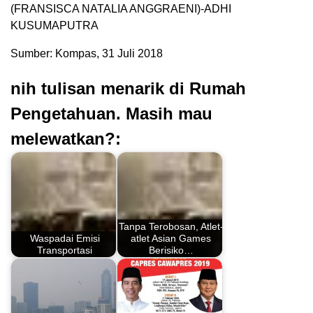
(FRANSISCA NATALIA ANGGRAENI)-ADHI
KUSUMAPUTRA
Sumber: Kompas, 31 Juli 2018
nih tulisan menarik di Rumah
Pengetahuan. Masih mau
melewatkan?:
Tanpa Terobosan, Atlet-
Waspadai Emisi
atlet Asian Games
Transportasi
Berisiko…