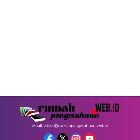
email: editor@rumahpengetahuan.web.id