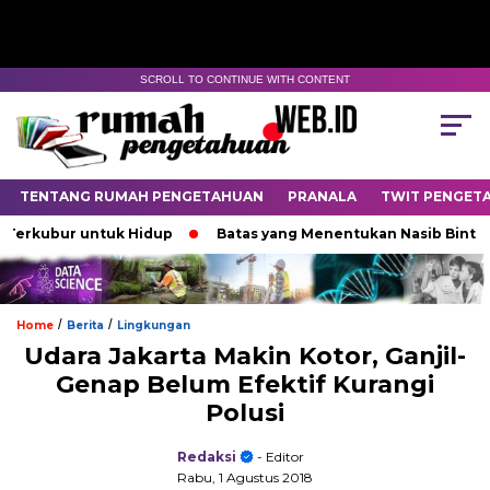
SCROLL TO CONTINUE WITH CONTENT
TENTANG RUMAH PENGETAHUAN
PRANALA
TWIT PENGET
ubur untuk Hidup
Batas yang Menentukan Nasib Bintang
/
/
Home
Berita
Lingkungan
Udara Jakarta Makin Kotor, Ganjil-
Genap Belum Efektif Kurangi
Polusi
Redaksi
- Editor
Rabu, 1 Agustus 2018