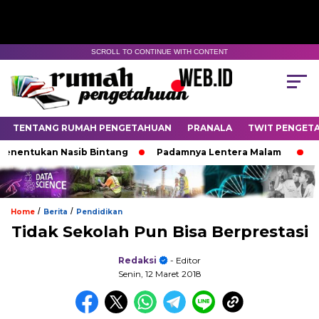
SCROLL TO CONTINUE WITH CONTENT
TENTANG RUMAH PENGETAHUAN
PRANALA
TWIT PENGET
an Nasib Bintang
Padamnya Lentera Malam
Jejak 100
/
/
Home
Berita
Pendidikan
Tidak Sekolah Pun Bisa Berprestasi
Redaksi
- Editor
Senin, 12 Maret 2018