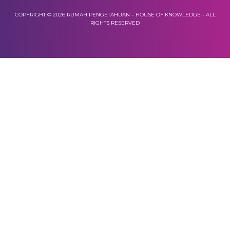
COPYRIGHT © 2026 RUMAH PENGETAHUAN – HOUSE OF KNOWLEDGE - ALL
RIGHTS RESERVED