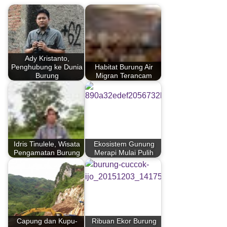
Ady Kristanto,
Penghubung ke Dunia
Habitat Burung Air
Burung
Migran Terancam
Idris Tinulele, Wisata
Ekosistem Gunung
Pengamatan Burung
Merapi Mulai Pulih
Capung dan Kupu-
Ribuan Ekor Burung