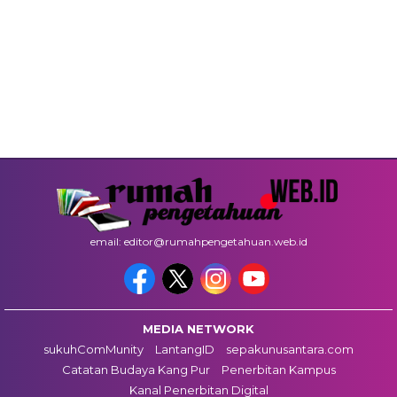
email: editor@rumahpengetahuan.web.id
MEDIA NETWORK
sukuhComMunity
LantangID
sepakunusantara.com
Catatan Budaya Kang Pur
Penerbitan Kampus
Kanal Penerbitan Digital