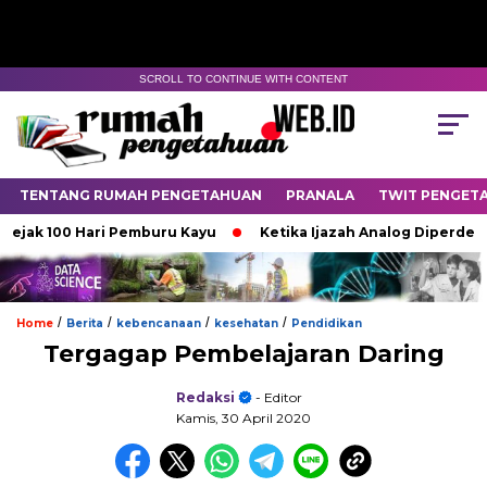
SCROLL TO CONTINUE WITH CONTENT
TENTANG RUMAH PENGETAHUAN
PRANALA
TWIT PENGET
 100 Hari Pemburu Kayu
Ketika Ijazah Analog Diperdebatkan d
/
/
/
/
Home
Berita
kebencanaan
kesehatan
Pendidikan
Tergagap Pembelajaran Daring
Redaksi
- Editor
Kamis, 30 April 2020