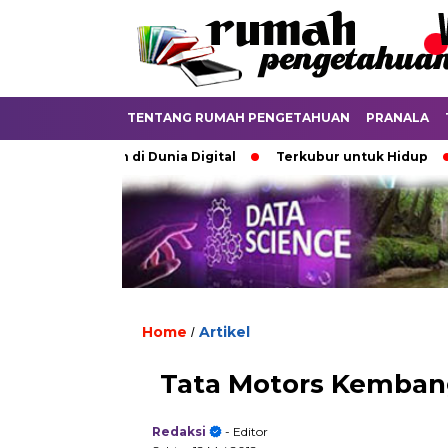
TENTANG RUMAH PENGETAHUAN
PRANALA
iperdebatkan di Dunia Digital
Terkubur untuk Hidup
Ba
Home
Artikel
/
Tata Motors Kembang
Redaksi
- Editor