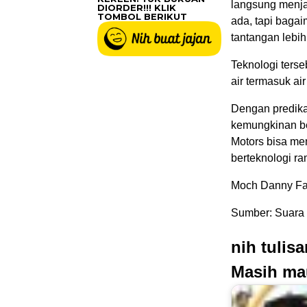
langsung menjad
DIORDER!!! KLIK
TOMBOL BERIKUT
ada, tapi bagai
tantangan lebih
Teknologi ters
air termasuk air 
Dengan predika
kemungkinan be
Motors bisa mem
berteknologi ra
Moch Danny Fad
Sumber: Suara 
nih tulis
Masih ma