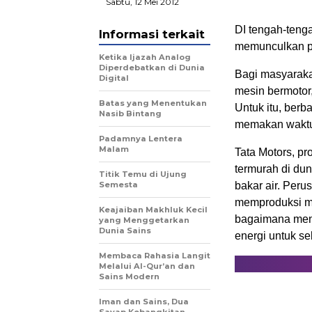
Sabtu, 12 Mei 2012
DI tengah-teng
Informasi terkait
memunculkan pe
Ketika Ijazah Analog
Diperdebatkan di Dunia
Bagi masyaraka
Digital
mesin bermotor
Batas yang Menentukan
Untuk itu, berb
Nasib Bintang
memakan waktu 
Padamnya Lentera
Malam
Tata Motors, pr
termurah di du
Titik Temu di Ujung
Semesta
bakar air. Perus
memproduksi mob
Keajaiban Makhluk Kecil
bagaimana menc
yang Menggetarkan
Dunia Sains
energi untuk s
Membaca Rahasia Langit
Melalui Al-Qur’an dan
Sains Modern
Iman dan Sains, Dua