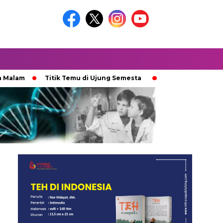
am
Titik Temu di Ujung Semesta
Ketika Ijazah Analog D