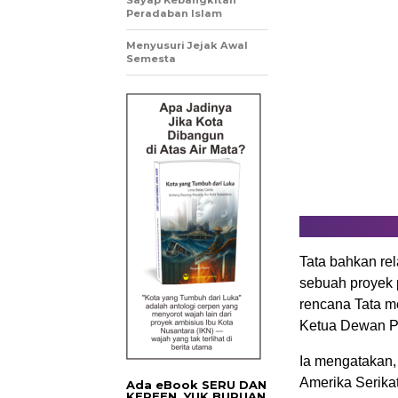
Sayap Kebangkitan
Peradaban Islam
Menyusuri Jejak Awal
Semesta
Tata bahkan rel
sebuah proyek 
rencana Tata me
Ketua Dewan Pe
Ia mengatakan, 
Amerika Serika
Ada eBook SERU DAN
KEREEN. YUK BURUAN