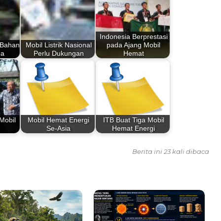
Indonesia Berprestasi
 Bahan
Mobil Listrik Nasional
pada Ajang Mobil
da
Perlu Dukungan
Hemat
Mobil
Mobil Hemat Energi
ITB Buat Tiga Mobil
Se-Asia
Hemat Energi
Berita ini 23 kali dibaca