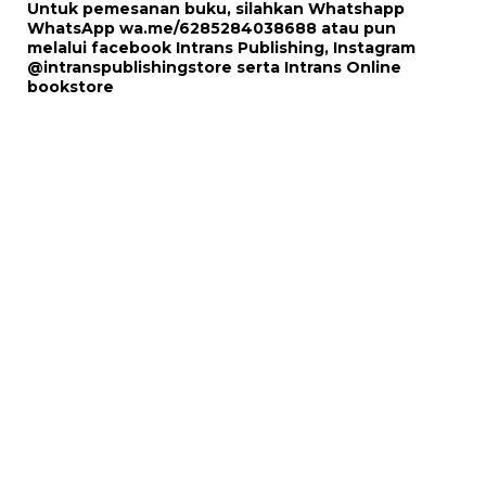
Untuk pemesanan buku, silahkan Whatshapp
WhatsApp
wa.me/6285284038688
atau pun
melalui
facebook Intrans Publishing
, Instagram
@intranspublishingstore
serta
Intrans Online
bookstore