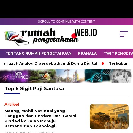
SCROLL TO CONTINUE WITH CONTENT
TENTANG RUMAH PENGETAHUAN
PRANALA
TWIT PENGET
a Ijazah Analog Diperdebatkan di Dunia Digital
Terkubur un
Topik
Sigit Puji Santosa
Artikel
Maung, Mobil Nasional yang
Tangguh dan Cerdas: Dari Garasi
Pindad ke Jalan Menuju
Kemandirian Teknologi