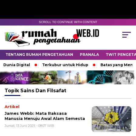
SCROLL TO CONTINUE WITH CONTENT
TENTANG RUMAH PENGETAHUAN
PRANALA
TWIT PENGET
Dunia Digital
Terkubur untuk Hidup
Batas yang Menen
Topik
Sains Dan Filsafat
Artikel
James Webb: Mata Raksasa
Manusia Menuju Awal Alam Semesta
Jumat, 13 Juni 2025 - 08:07 WIB