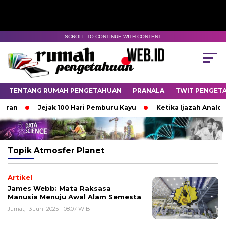
SCROLL TO CONTINUE WITH CONTENT
TENTANG RUMAH PENGETAHUAN
PRANALA
TWIT PENGET
uran
Jejak 100 Hari Pemburu Kayu
Ketika Ijazah Analog 
Topik
Atmosfer Planet
Artikel
James Webb: Mata Raksasa
Manusia Menuju Awal Alam Semesta
Jumat, 13 Juni 2025 - 08:07 WIB