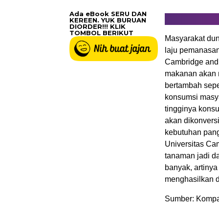
Ada eBook SERU DAN
KEREEN. YUK BURUAN
DIORDER!!! KLIK
TOMBOL BERIKUT
Masyarakat du
laju pemanasan 
Cambridge and 
makanan akan n
bertambah seper
konsumsi masya
tingginya konsu
akan dikonvers
kebutuhan panga
Universitas Cam
tanaman jadi da
banyak, artiny
menghasilkan d
Sumber: Kompa