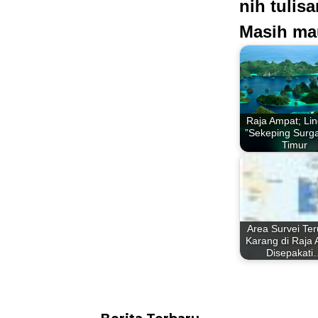
nih tulis
Masih ma
Raja Ampat; Li
”Sekeping Surga
Timur
Area Survei Te
Karang di Raja
Disepakati