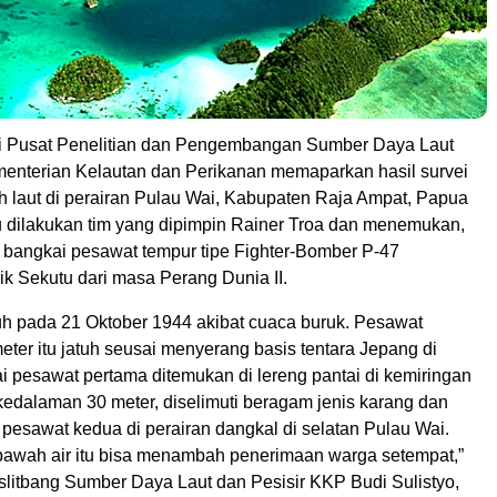
ari Pusat Penelitian dan Pengembangan Sumber Daya Laut
menterian Kelautan dan Perikanan memaparkan hasil survei
h laut di perairan Pulau Wai, Kabupaten Raja Ampat, Papua
tu dilakukan tim yang dipimpin Rainer Troa dan menemukan,
a bangkai pesawat tempur tipe Fighter-Bomber P-47
ik Sekutu dari masa Perang Dunia II.
tuh pada 21 Oktober 1944 akibat cuaca buruk. Pesawat
ter itu jatuh seusai menyerang basis tentara Jepang di
 pesawat pertama ditemukan di lereng pantai di kemiringan
kedalaman 30 meter, diselimuti beragam jenis karang dan
us pesawat kedua di perairan dangkal di selatan Pulau Wai.
bawah air itu bisa menambah penerimaan warga setempat,”
slitbang Sumber Daya Laut dan Pesisir KKP Budi Sulistyo,