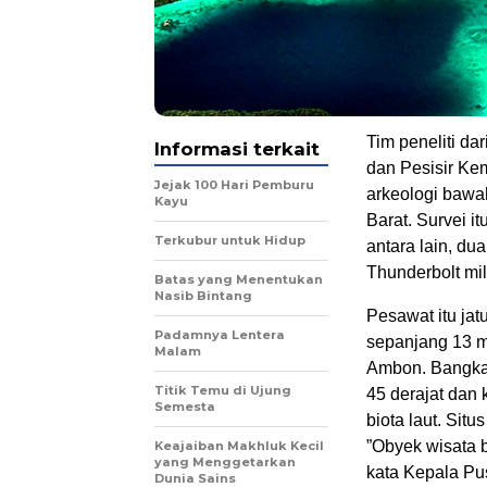
Tim peneliti d
Informasi terkait
dan Pesisir Ke
Jejak 100 Hari Pemburu
arkeologi bawa
Kayu
Barat. Survei i
Terkubur untuk Hidup
antara lain, du
Thunderbolt mil
Batas yang Menentukan
Nasib Bintang
Pesawat itu ja
Padamnya Lentera
sepanjang 13 me
Malam
Ambon. Bangkai
Titik Temu di Ujung
45 derajat dan 
Semesta
biota laut. Sit
”Obyek wisata 
Keajaiban Makhluk Kecil
yang Menggetarkan
kata Kepala Pu
Dunia Sains