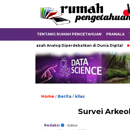
TENTANG RUMAH PENGETAHUAN
PRANALA
Ketika Ijazah Analog Diperdebatkan di Dunia Digital
Terku
Home
Berita
kilas
/
/
Survei Arkeo
Redaksi
- Editor