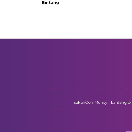
Bintang
sukuhComMunity
LantangID