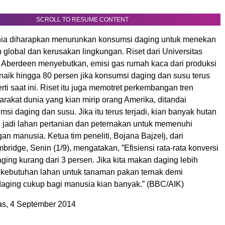
SCROLL TO RESUME CONTENT
nia diharapkan menurunkan konsumsi daging untuk menekan
global dan kerusakan lingkungan. Riset dari Universitas
Aberdeen menyebutkan, emisi gas rumah kaca dari produksi
aik hingga 80 persen jika konsumsi daging dan susu terus
ti saat ini. Riset itu juga memotret perkembangan tren
rakat dunia yang kian mirip orang Amerika, ditandai
msi daging dan susu. Jika itu terus terjadi, kian banyak hutan
i jadi lahan pertanian dan peternakan untuk memenuhi
n manusia. Ketua tim peneliti, Bojana Bajzelj, dari
bridge, Senin (1/9), mengatakan, ”Efisiensi rata-rata konversi
ging kurang dari 3 persen. Jika kita makan daging lebih
a kebutuhan lahan untuk tanaman pakan ternak demi
aging cukup bagi manusia kian banyak.” (BBC/AIK)
s, 4 September 2014