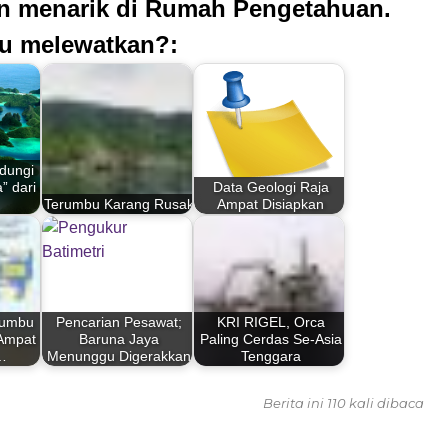
an menarik di Rumah Pengetahuan.
u melewatkan?:
ndungi
” dari
Data Geologi Raja
Terumbu Karang Rusak
Ampat Disiapkan
rumbu
Pencarian Pesawat;
KRI RIGEL, Orca
 Ampat
Baruna Jaya
Paling Cerdas Se-Asia
…
Menunggu Digerakkan
Tenggara
Berita ini 110 kali dibaca