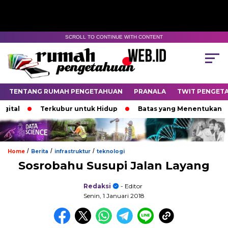
SCROLL TO CONTINUE WITH CONTENT
TENTANG RUMAH PENGETAHUAN
PRANALA
TWIT PENGET
ital
Terkubur untuk Hidup
Batas yang Menentukan Nas
/
/
/
Home
Berita
infrastruktur
teknologi
Sosrobahu Susupi Jalan Layang
Redaksi
- Editor
Senin, 1 Januari 2018