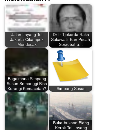
Jalan Layang Tol
Dr Ir Tjokorda Raka
Jakarta-Cikampek
Sukawati: Ban Pecah,
Mendesak
Sosrobahu…
Bagaimana Simpang
Susun Semanggi Bisa
Kurangi Kemacetan?
Simpang Susun
Buka-bukaan Biang
Kerok Tol Layang