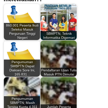
860.001 Peserta Ikuti
Seleksi Masuk
Perguruan Tinggi
SBMPTN; Teknik
Negeri
Informatika Digemari
Pengumuman
SMBPTN Dapat
Diakses Sore Ini,
Pendaftaran Ujian Tulis
165.831…
Masuk PTN Dimulai
Pengumuman
SBMPTN; Masih
Tersisa Kuota 4.311
Jumlah Peserta