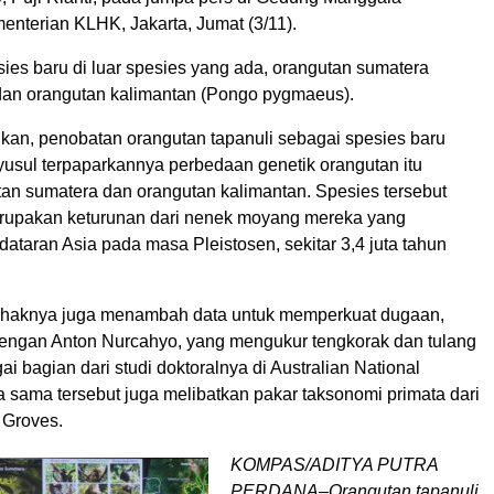
enterian KLHK, Jakarta, Jumat (3/11).
esies baru di luar spesies yang ada, orangutan sumatera
 dan orangutan kalimantan (Pongo pygmaeus).
an, penobatan orangutan tapanuli sebagai spesies baru
usul terpaparkannya perbedaan genetik orangutan itu
an sumatera dan orangutan kalimantan. Spesies tersebut
rupakan keturunan dari nenek moyang mereka yang
 dataran Asia pada masa Pleistosen, sekitar 3,4 juta tahun
pihaknya juga menambah data untuk memperkuat dugaan,
engan Anton Nurcahyo, yang mengukur tengkorak dan tulang
i bagian dari studi doktoralnya di Australian National
ja sama tersebut juga melibatkan pakar taksonomi primata dari
n Groves.
KOMPAS/ADITYA PUTRA
PERDANA–Orangutan tapanuli