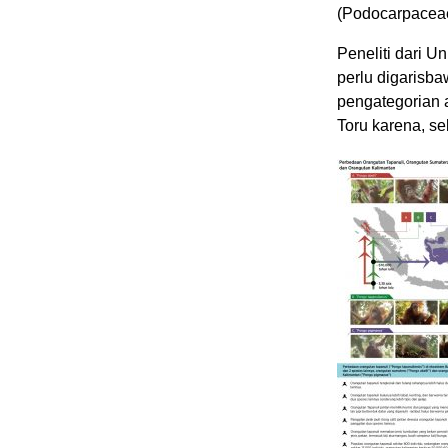
(Podocarpaceae
Peneliti dari U
perlu digarisb
pengategorian a
Toru karena, se