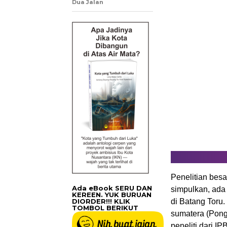
Dua Jalan
Penelitian besa
Ada eBook SERU DAN
simpulkan, ada 
KEREEN. YUK BURUAN
DIORDER!!! KLIK
di Batang Toru.
TOMBOL BERIKUT
sumatera (Pong
peneliti dari I