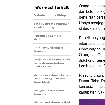
Orangutan tapan
Informasi terkait
dari kelompok g
Terkubur untuk Hidup
penelitian bersa
Upaya menjaga h
Batas yang Menentukan
Nasib Bintang
status kritis d
Padamnya Lentera
Penelitian yang
Malam
internasional, s
Titik Temu di Ujung
University of 
Semesta
Orangutan Cons
Keajaiban Makhluk Kecil
didukung Kemen
yang Menggetarkan
Lembaga Ilmu P
Dunia Sains
Membaca Rahasia Langit
Riset itu diawa
Melalui Al-Qur’an dan
Danau Toba. Par
Sains Modern
kemudian masuk 
Menyusuri Jejak Awal
kabupaten, yakn
Semesta
Memahami Manusia dari