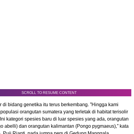
SCROLL TO RESUME CONTENT
r di bidang genetika itu terus berkembang. ”Hingga kami
populasi orangutan sumatera yang terletak di habitat terisolir
 Ini kategori spesies baru di luar spesies yang ada, orangutan
o abelli) dan orangutan kalimantan (Pongo pygmaeus),” kata
PB, Puji Rianti, pada jumpa pers di Gedung Manggala