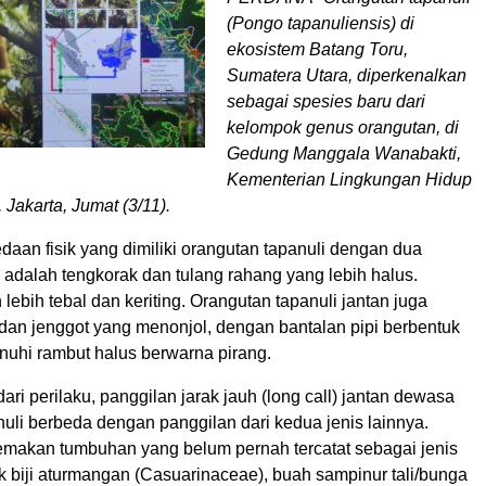
(Pongo tapanuliensis) di
ekosistem Batang Toru,
Sumatera Utara, diperkenalkan
sebagai spesies baru dari
kelompok genus orangutan, di
Gedung Manggala Wanabakti,
Kementerian Lingkungan Hidup
Jakarta, Jumat (3/11).
aan fisik yang dimiliki orangutan tapanuli dengan dua
 adalah tengkorak dan tulang rahang yang lebih halus.
ebih tebal dan keriting. Orangutan tapanuli jantan juga
 dan jenggot yang menonjol, dengan bantalan pipi berbentuk
nuhi rambut halus berwarna pirang.
dari perilaku, panggilan jarak jauh (long call) jantan dewasa
uli berbeda dengan panggilan dari kedua jenis lainnya.
makan tumbuhan yang belum pernah tercatat sebagai jenis
k biji aturmangan (Casuarinaceae), buah sampinur tali/bunga