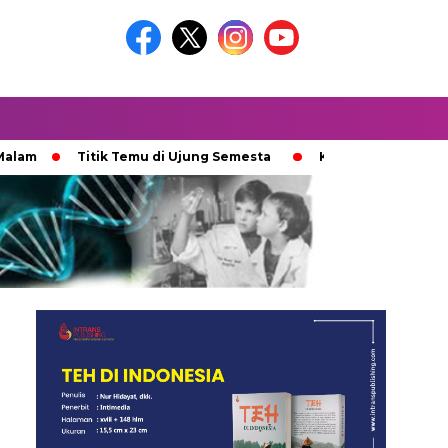
Titik Temu di Ujung Semesta
Ketika Ijazah Analog Diperd