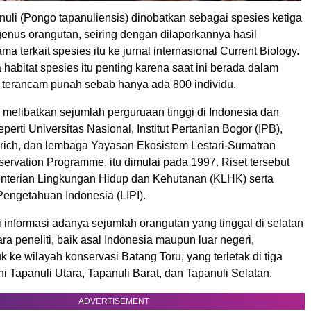
uli (Pongo tapanuliensis) dinobatkan sebagai spesies ketiga
enus orangutan, seiring dengan dilaporkannya hasil
ma terkait spesies itu ke jurnal internasional Current Biology.
abitat spesies itu penting karena saat ini berada dalam
an terancam punah sebab hanya ada 800 individu.
 melibatkan sejumlah perguruaan tinggi di Indonesia dan
eperti Universitas Nasional, Institut Pertanian Bogor (IPB),
Zurich, dan lembaga Yayasan Ekosistem Lestari-Sumatran
ervation Programme, itu dimulai pada 1997. Riset tersebut
terian Lingkungan Hidup dan Kehutanan (KLHK) serta
engetahuan Indonesia (LIPI).
li informasi adanya sejumlah orangutan yang tinggal di selatan
a peneliti, baik asal Indonesia maupun luar negeri,
ke wilayah konservasi Batang Toru, yang terletak di tiga
i Tapanuli Utara, Tapanuli Barat, dan Tapanuli Selatan.
ADVERTISEMENT