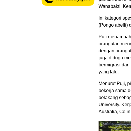
Wanabakti, Kem
Ini kategori sp
(Pongo abelli)
Puji menambahk
orangutan meny
dengan orangut
juga diduga me
bermigrasi dari
yang lalu.
Menurut Puji, 
bekerja sama d
belakang sebaga
University. Ker
Australia, Coli