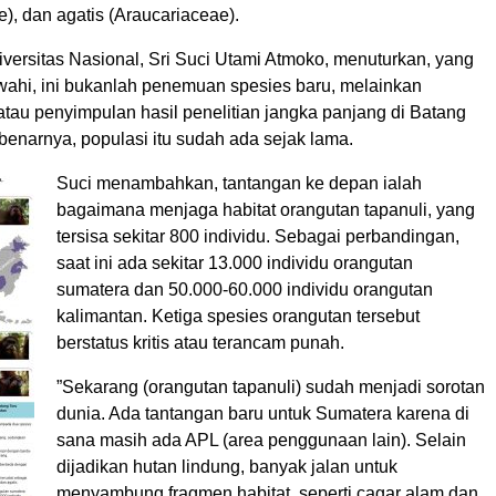
), dan agatis (Araucariaceae).
niversitas Nasional, Sri Suci Utami Atmoko, menuturkan, yang
awahi, ini bukanlah penemuan spesies baru, melainkan
tau penyimpulan hasil penelitian jangka panjang di Batang
benarnya, populasi itu sudah ada sejak lama.
Suci menambahkan, tantangan ke depan ialah
bagaimana menjaga habitat orangutan tapanuli, yang
tersisa sekitar 800 individu. Sebagai perbandingan,
saat ini ada sekitar 13.000 individu orangutan
sumatera dan 50.000-60.000 individu orangutan
kalimantan. Ketiga spesies orangutan tersebut
berstatus kritis atau terancam punah.
”Sekarang (orangutan tapanuli) sudah menjadi sorotan
dunia. Ada tantangan baru untuk Sumatera karena di
sana masih ada APL (area penggunaan lain). Selain
dijadikan hutan lindung, banyak jalan untuk
menyambung fragmen habitat, seperti cagar alam dan