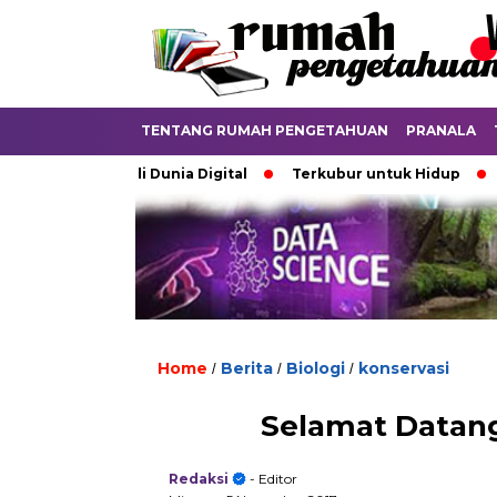
TENTANG RUMAH PENGETAHUAN
PRANALA
ebatkan di Dunia Digital
Terkubur untuk Hidup
Batas y
Home
Berita
Biologi
konservasi
/
/
/
Selamat Datang
Redaksi
- Editor