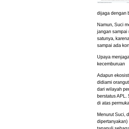
dijaga dengan ba
Namun, Suci me
jangan sampai
satunya, karen
sampai ada kon
Upaya menjaga 
kecemburuan
Adapun ekosist
didiami orangut
dari wilayah p
berstatus APL. 
di atas permuka
Menurut Suci, d
dipertanyakan) 
tapanuli sebaga