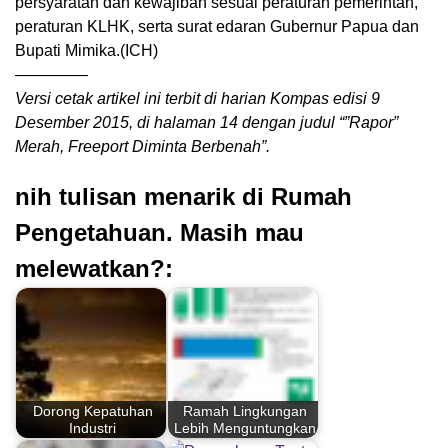
persyaratan dan kewajiban sesuai peraturan pemerintah,
peraturan KLHK, serta surat edaran Gubernur Papua dan
Bupati Mimika.(ICH)
————–
Versi cetak artikel ini terbit di harian Kompas edisi 9
Desember 2015, di halaman 14 dengan judul “”Rapor”
Merah, Freeport Diminta Berbenah”.
nih tulisan menarik di Rumah
Pengetahuan. Masih mau
melewatkan?:
Dorong Kepatuhan
Ramah Lingkungan
Industri
Lebih Menguntungkan