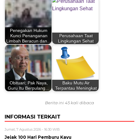
Penegakan Hukum
Kunci Penanganan
Perusahaan Taat
Limbah Beracun dan…
Lingkungan Sehat
Obituari; Pak Naya,
Baku Mutu Air
Guru Itu Berpulang…
Terpantau Meningkat
Berita ini 45 kali dibaca
INFORMASI TERKAIT
Jumat, 7 Agustus 2026 - 16:30 WIB
Jejak 100 Hari Pemburu Kayu