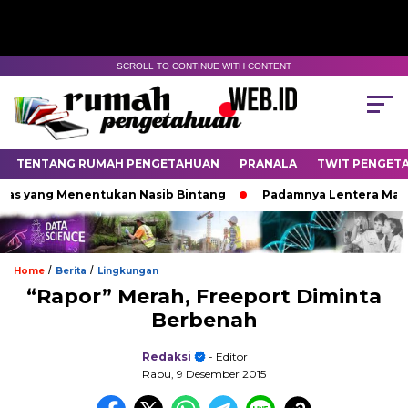
SCROLL TO CONTINUE WITH CONTENT
TENTANG RUMAH PENGETAHUAN
PRANALA
TWIT PENGET
 yang Menentukan Nasib Bintang
Padamnya Lentera Malam
/
/
Home
Berita
Lingkungan
“Rapor” Merah, Freeport Diminta
Berbenah
Redaksi
- Editor
Rabu, 9 Desember 2015