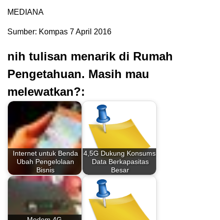
MEDIANA
Sumber: Kompas 7 April 2016
nih tulisan menarik di Rumah
Pengetahuan. Masih mau
melewatkan?:
Internet untuk Benda
4,5G Dukung Konsumsi
Ubah Pengelolaan
Data Berkapasitas
Bisnis
Besar
Modem 4G,