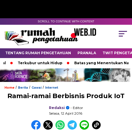
SCROLL TO CONTINUE WITH CONTENT
TENTANG RUMAH PENGETAHUAN
PRANALA
TWIT PENGET
Terkubur untuk Hidup
Batas yang Menentukan Nasib Bin
/
/
/
Home
Berita
Gawai
Internet
Ramai-ramai Berbisnis Produk IoT
Redaksi
- Editor
Selasa, 12 April 2016