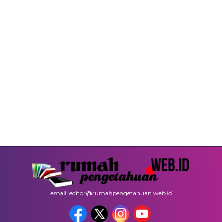
email: editor@rumahpengetahuan.web.id