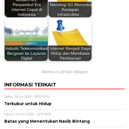
Penyambut Era
Teknologi 5G Menuntut
Internet Cepat di
Kesiapan
Indonesia
Infrastruktur…
Industri Telekomunikasi
Internet Menjadi Gaya
Bergeser ke Layanan
Hidup dan Membawa
Digital
Pembaruan
Berita ini 20 kali dibaca
INFORMASI TERKAIT
Sabtu, 18 Juli 2026 - 09:20 WIB
Terkubur untuk Hidup
Kamis, 25 Juni 2026 - 20:11 WIB
Batas yang Menentukan Nasib Bintang