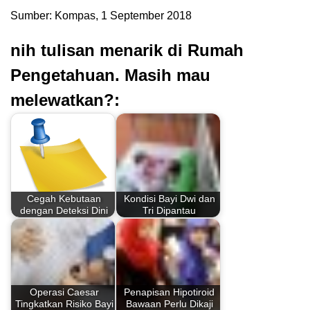
Sumber: Kompas, 1 September 2018
nih tulisan menarik di Rumah
Pengetahuan. Masih mau
melewatkan?:
Cegah Kebutaan
Kondisi Bayi Dwi dan
dengan Deteksi Dini
Tri Dipantau
Operasi Caesar
Penapisan Hipotiroid
Tingkatkan Risiko Bayi
Bawaan Perlu Dikaji