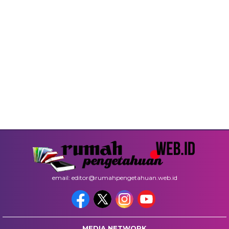
email: editor@rumahpengetahuan.web.id
MEDIA NETWORK