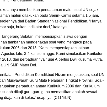
n Ilmu Pengetahuan Alam.
sekolahnya memberikan pendalaman materi soal UN sejak
laman materi dilakukan pada Senin-Kamis selama 1,5 jam.
iperolehnya dari Badan Standar Nasional Pendidikan. “Hanya
besar saja, bukan indikator rinci,” katanya.
, Tangerang Selatan, mempersiapkan siswa dengan
tihan tambahan mengerjakan soal yang mengacu pada
kulum 2006 dan 2013. “Kami mempersiapkan latihan
 Agustus lalu, 3-4 kali seminggu. Kami simulasikan Kurikulum
m 2013, dan perpaduannya,” ujar Albertus Dwi Kusuma Putra,
na UN SMP Mater Dei.
enilaian Pendidikan Kemdikbud Nizam menjelaskan, soal UN
 dari Musyawarah Guru Mata Pelajaran Tingkat Provinsi. Soal-
merupakan perpaduan antara Kurikulum 2006 dan Kurikulum
ga sudah dikaji guru-guru guna memastikan apakah sesuai
g diajarkan di kelas,” ucapnya. (C11/ELN)
—