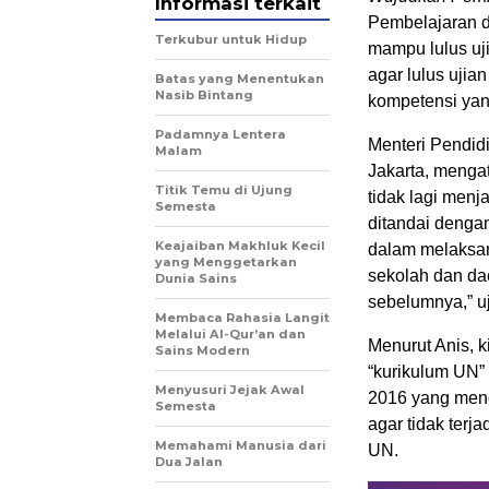
Informasi terkait
Pembelajaran d
Terkubur untuk Hidup
mampu lulus uji
agar lulus ujia
Batas yang Menentukan
Nasib Bintang
kompetensi yang
Padamnya Lentera
Menteri Pendid
Malam
Jakarta, mengat
Titik Temu di Ujung
tidak lagi menj
Semesta
ditandai dengan
Keajaiban Makhluk Kecil
dalam melaksa
yang Menggetarkan
sekolah dan da
Dunia Sains
sebelumnya,” u
Membaca Rahasia Langit
Melalui Al-Qur’an dan
Menurut Anis, k
Sains Modern
“kurikulum UN” 
Menyusuri Jejak Awal
2016 yang menca
Semesta
agar tidak terj
Memahami Manusia dari
UN.
Dua Jalan