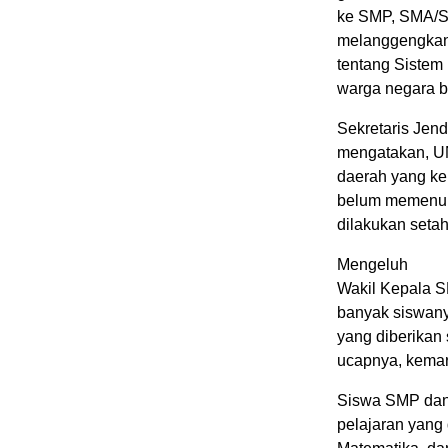
ke SMP, SMA/SM
melanggengkan
tentang Sistem
warga negara b
Sekretaris Jend
mengatakan, UN
daerah yang k
belum memenuhi
dilakukan setah
Mengeluh
Wakil Kepala S
banyak siswan
yang diberikan 
ucapnya, kemar
Siswa SMP dan 
pelajaran yang 