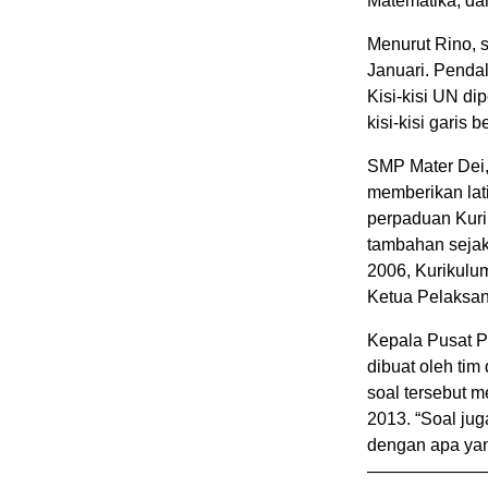
Matematika, da
Menurut Rino, 
Januari. Penda
Kisi-kisi UN d
kisi-kisi garis 
SMP Mater Dei
memberikan la
perpaduan Kuri
tambahan sejak
2006, Kurikulu
Ketua Pelaksa
Kepala Pusat P
dibuat oleh tim
soal tersebut 
2013. “Soal ju
dengan apa yan
——————