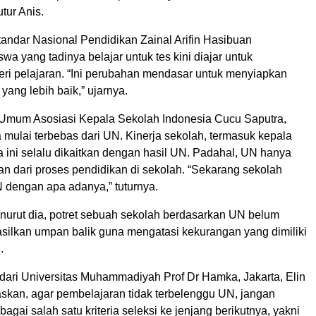
tutur Anis.
andar Nasional Pendidikan Zainal Arifin Hasibuan
wa yang tadinya belajar untuk tes kini diajar untuk
i pelajaran. “Ini perubahan mendasar untuk menyiapkan
ang lebih baik,” ujarnya.
Umum Asosiasi Kepala Sekolah Indonesia Cucu Saputra,
mulai terbebas dari UN. Kinerja sekolah, termasuk kepala
 ini selalu dikaitkan dengan hasil UN. Padahal, UN hanya
an dari proses pendidikan di sekolah. “Sekarang sekolah
dengan apa adanya,” tuturnya.
urut dia, potret sebuah sekolah berdasarkan UN belum
ilkan umpan balik guna mengatasi kekurangan yang dimiliki
.
 dari Universitas Muhammadiyah Prof Dr Hamka, Jakarta, Elin
askan, agar pembelajaran tidak terbelenggu UN, jangan
gai salah satu kriteria seleksi ke jenjang berikutnya, yakni