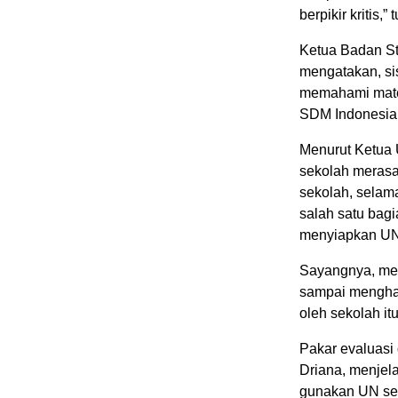
berpikir kritis,” 
Ketua Badan St
mengatakan, sis
memahami mater
SDM Indonesia y
Menurut Ketua 
sekolah merasa 
sekolah, selama
salah satu bagi
menyiapkan UN 
Sayangnya, men
sampai menghas
oleh sekolah itu
Pakar evaluasi
Driana, menjel
gunakan UN seba