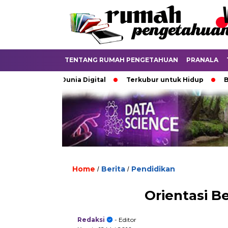
TENTANG RUMAH PENGETAHUAN
PRANALA
atkan di Dunia Digital
Terkubur untuk Hidup
Batas yan
Home
Berita
Pendidikan
/
/
Orientasi B
Redaksi
- Editor