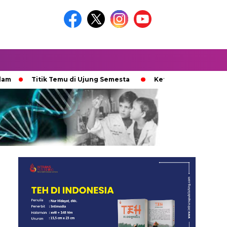
Titik Temu di Ujung Semesta
Ketika Ijazah Analog Diperdeb