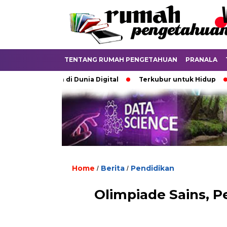
TENTANG RUMAH PENGETAHUAN
PRANALA
debatkan di Dunia Digital
Terkubur untuk Hidup
Batas
Home
Berita
Pendidikan
/
/
Olimpiade Sains, P