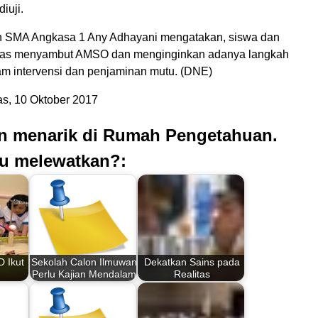
iuji.
h SMA Angkasa 1 Any Adhayani mengatakan, siswa dan
sias menyambut AMSO dan menginginkan adanya langkah
lam intervensi dan penjaminan mutu. (DNE)
s, 10 Oktober 2017
an menarik di Rumah Pengetahuan.
u melewatkan?:
D Ikut
Sekolah Calon Ilmuwan
Dekatkan Sains pada
Perlu Kajian Mendalam
Realitas