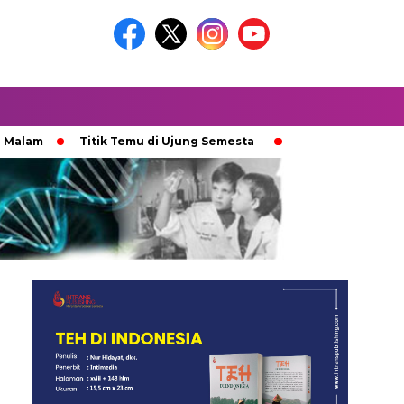
Titik Temu di Ujung Semesta
Ketika Ijazah Analog Diper