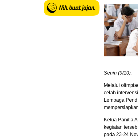
Senin (9/10).
Melalui olimpi
celah intervens
Lembaga Pendid
mempersiapkan 
Ketua Panitia
kegiatan terseb
pada 23-24 No