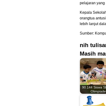
pelajaran yang d
Kepala Sekola
orangtua antu
lebih lanjut da
Sumber: Kompa
nih tulis
Masih ma
90.144 Siswa S
Olimpiade