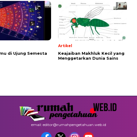
Artikel
emu di Ujung Semesta
Keajaiban Makhluk Kecil yang
Menggetarkan Dunia Sains
email: editor@rumahpengetahuan.web.id