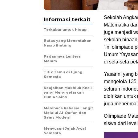
Sekolah Angka
Informasi terkait
Matematika dan
Terkubur untuk Hidup
juga menjadi w
sekolah binaan
Batas yang Menentukan
Nasib Bintang
“Ini olimpiade
Umum Yayasan A
Padamnya Lentera
Malam
di sela-sela pe
Titik Temu di Ujung
Yasarini yang b
Semesta
mengelola 135 
Keajaiban Makhluk Kecil
seluruh Indone
yang Menggetarkan
didirikan untu
Dunia Sains
juga menerima s
Membaca Rahasia Langit
Melalui Al-Qur’an dan
Olimpiade Mate
Sains Modern
siswa dari lev
Menyusuri Jejak Awal
Semesta