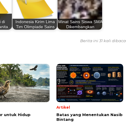
 di
Indonesia Kirim Lima
Minat Sains Siswa SMA
anita…
Tim Olimpiade Sains
Dikembangkan
Berita ini 31 kali dibaca
Artikel
r untuk Hidup
Batas yang Menentukan Nasib
Bintang