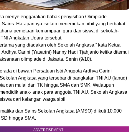
sa menyelenggarakan babak penyisihan Olimpiade
 Sains. Harapannya, selain menemukan bibit yang berbakat,
ahana pemetaan kemampuan guru dan siswa di sekolah-
 TNI Angkatan Udara tersebut.
 pertama yang diadakan oleh Sekolah Angkasa,” kata Ketua
rdhya Garini (Yasarini) Nanny Hadi Tjahjanto ketika ditemui
laksanaan olimpiade di Jakarta, Senin (9/10).
erada di bawah Persatuan Istri Anggota Ardhya Garini
Sekolah Angkasa yang tersebar di pangkalan TNI AU (lanud)
sia dan mulai dari TK hingga SMA dan SMK. Walaupun
k mendidik anak- anak para anggota TNI AU, Sekolah Angkasa
iswa dari kalangan warga sipil.
matika dan Sains Sekolah Angkasa (AMSO) diikuti 10.000
el SD hingga SMA.
ADVERTISEMENT