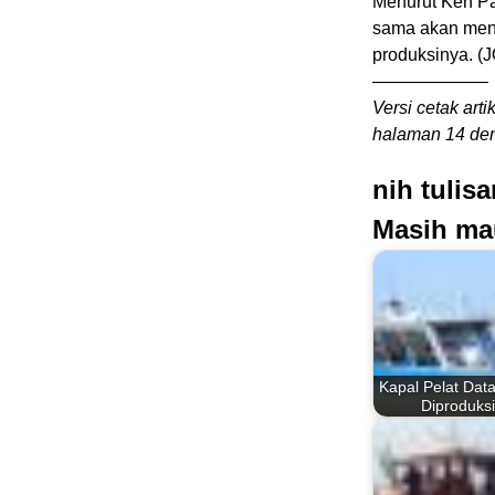
Menurut Ken Pa
sama akan meng
produksinya. (
——————–
Versi cetak arti
halaman 14 den
nih tulis
Masih ma
Kapal Pelat Data
Diproduks