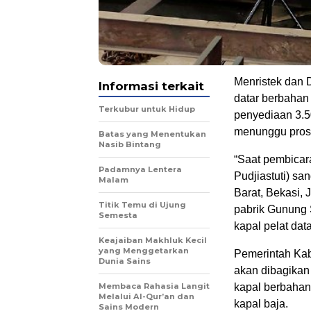
Menristek dan 
Informasi terkait
datar berbahan 
Terkubur untuk Hidup
penyediaan 3.50
menunggu proses
Batas yang Menentukan
Nasib Bintang
“Saat pembicar
Padamnya Lentera
Pudjiastuti) san
Malam
Barat, Bekasi, 
Titik Temu di Ujung
pabrik Gunung
Semesta
kapal pelat data
Keajaiban Makhluk Kecil
yang Menggetarkan
Pemerintah Kab
Dunia Sains
akan dibagikan
Membaca Rahasia Langit
kapal berbahan
Melalui Al-Qur’an dan
kapal baja.
Sains Modern