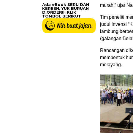
Ada eBook SERU DAN
murah,” ujar Nas
KEREEN. YUK BURUAN
DIORDER!!! KLIK
TOMBOL BERIKUT
Tim peneliti m
judul invensi “
lambung berben
(galangan Bela
Rancangan diko
membentuk huruf
melayang.