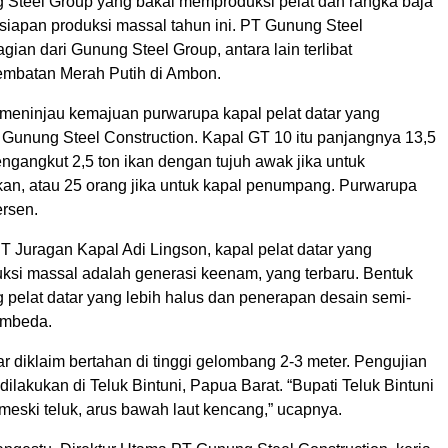
Steel Group yang bakal memproduksi pelat dan rangka baja
rsiapan produksi massal tahun ini. PT Gunung Steel
agian dari Gunung Steel Group, antara lain terlibat
mbatan Merah Putih di Ambon.
 meninjau kemajuan purwarupa kapal pelat datar yang
 Gunung Steel Construction. Kapal GT 10 itu panjangnya 13,5
ngangkut 2,5 ton ikan dengan tujuh awak jika untuk
an, atau 25 orang jika untuk kapal penumpang. Purwarupa
rsen.
 Juragan Kapal Adi Lingson, kapal pelat datar yang
uksi massal adalah generasi keenam, yang terbaru. Bentuk
 pelat datar yang lebih halus dan penerapan desain semi-
pembeda.
ar diklaim bertahan di tinggi gelombang 2-3 meter. Pengujian
 dilakukan di Teluk Bintuni, Papua Barat. “Bupati Teluk Bintuni
meski teluk, arus bawah laut kencang,” ucapnya.