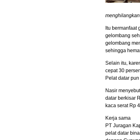
menghilangkan 
Itu bermanfaat
gelombang sehi
gelombang men
sehingga hemat
Selain itu, kar
cepat 30 perse
Pelat datar pun
Nasir menyebut,
datar berkisar 
kaca serat Rp 4
Kerja sama
PT Juragan Kap
pelat datar bin