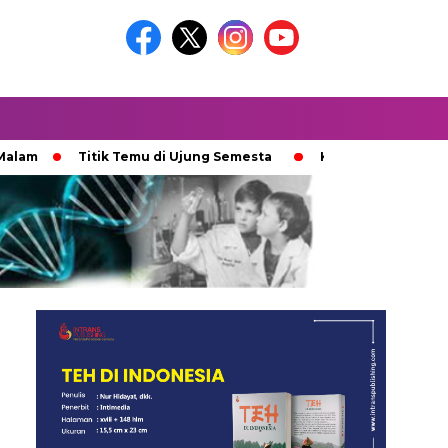
Titik Temu di Ujung Semesta
Ketika Ijazah Analog Diperde