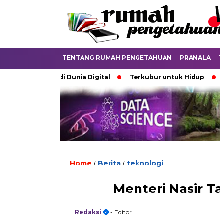
TENTANG RUMAH PENGETAHUAN
PRANALA
batkan di Dunia Digital
Terkubur untuk Hidup
Batas ya
Home
Berita
teknologi
/
/
Menteri Nasir T
Redaksi
- Editor