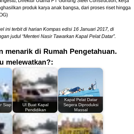
ngestu, Direktur Utama PT Gunung Steel Construction, kerja
hasilkan produk karya anak bangsa, dari proses riset hingga
JOG)
kel ini terbit di harian Kompas edisi 16 Januari 2017, di
gan judul “Menteri Nasir Tawarkan Kapal Pelat Datar”.
an menarik di Rumah Pengetahuan.
u melewatkan?:
Kapal Pelat Datar
r Siap
UI Buat Kapal
Segera Diproduksi
i
Pendidikan
Massal