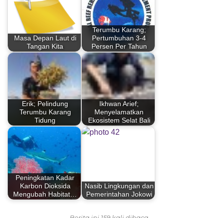
Terumbu Karang;
Masa Depan Laut di
Pertumbuhan 3-4
Tangan Kita
Persen Per Tahun
Erik; Pelindung
Ikhwan Arief;
Terumbu Karang
Menyelamatkan
Tidung
Ekosistem Selat Bali
Peningkatan Kadar
Karbon Dioksida
Nasib Lingkungan dan
Mengubah Habitat…
Pemerintahan Jokowi
Berita ini 159 kali dibaca