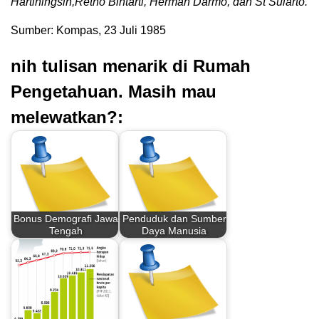
Hartiningsih,Retno Bintarti, Herman Darmo, dan St Sularto.
Sumber: Kompas, 23 Juli 1985
nih tulisan menarik di Rumah
Pengetahuan. Masih mau
melewatkan?:
Bonus Demografi Jawa
Penduduk dan Sumber
Tengah
Daya Manusia