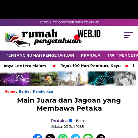
SCROLL TO CONTINUE WITH CONTENT
TENTANG RUMAH PENGETAHUAN
PRANALA
TWIT PENGET
 Lentera Malam
Jejak 100 Hari Pemburu Kayu
Ketika 
/
/
Home
Berita
Pendidikan
Main Juara dan Jagoan yang
Membawa Petaka
Redaksi
- Editor
Selasa, 23 Juli 1985