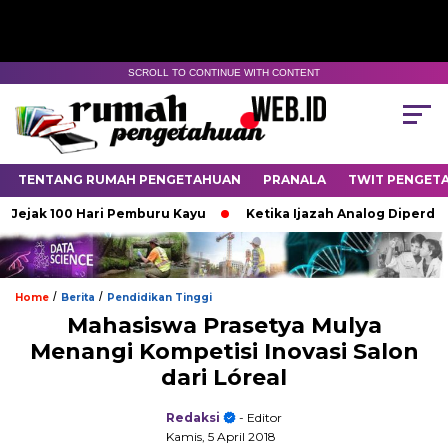
SCROLL TO CONTINUE WITH CONTENT
TENTANG RUMAH PENGETAHUAN
PRANALA
TWIT PENGET
ak 100 Hari Pemburu Kayu
Ketika Ijazah Analog Diperdebatkan
/
/
Home
Berita
Pendidikan Tinggi
Mahasiswa Prasetya Mulya
Menangi Kompetisi Inovasi Salon
dari Lóreal
Redaksi
- Editor
Kamis, 5 April 2018