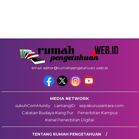
email: editor@rumahpengetahuan.web.id
MEDIA NETWORK
sukuhComMunity
LantangID
sepakunusantara.com
Catatan Budaya Kang Pur
Penerbitan Kampus
Kanal Penerbitan Digital
TENTANG RUMAH PENGETAHUAN