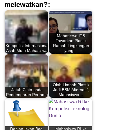
melewatkan?:
Mahasiswa ITB
Tawarkan Plastik
Kompetisi Internasional
Ramah Lingkungan
Asah Mutu Mahasiswa
yang…
Olah Limbah Plastik
Jatuh Cinta pada
Jadi BBM Alternatif,
Pendengaran Pertama
Mahasiswa…
Dahlan Iskan Bagi
Mahasiswa RI ke