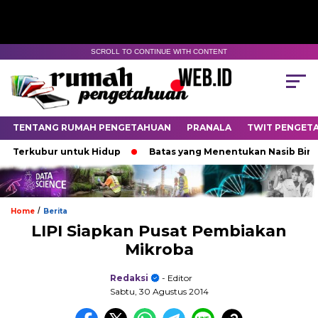
SCROLL TO CONTINUE WITH CONTENT
TENTANG RUMAH PENGETAHUAN
PRANALA
TWIT PENGET
erkubur untuk Hidup
Batas yang Menentukan Nasib Bintang
/
Home
Berita
LIPI Siapkan Pusat Pembiakan
Mikroba
Redaksi
- Editor
Sabtu, 30 Agustus 2014