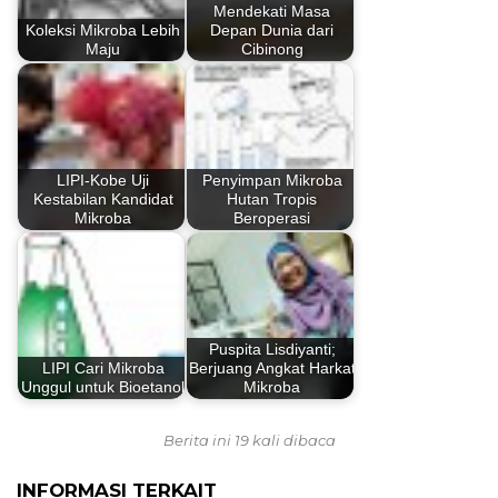
Mendekati Masa
Koleksi Mikroba Lebih
Depan Dunia dari
Maju
Cibinong
LIPI-Kobe Uji
Penyimpan Mikroba
Kestabilan Kandidat
Hutan Tropis
Mikroba
Beroperasi
Puspita Lisdiyanti;
LIPI Cari Mikroba
Berjuang Angkat Harkat
Unggul untuk Bioetanol
Mikroba
Berita ini 19 kali dibaca
INFORMASI TERKAIT