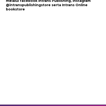
melalui
facebook Intrans Publishing
, Instagram
@intranspublishingstore
serta
Intrans Online
bookstore