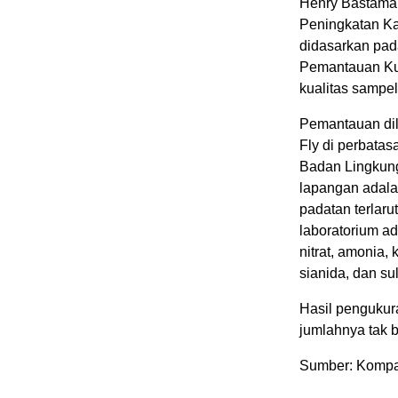
Henry Bastama
Peningkatan Ka
didasarkan pad
Pemantauan Kua
kualitas sampel
Pemantauan dil
Fly di perbata
Badan Lingkung
lapangan adalah
padatan terlarut
laboratorium ada
nitrat, amonia, k
sianida, dan sul
Hasil pengukur
jumlahnya tak 
Sumber: Kompa