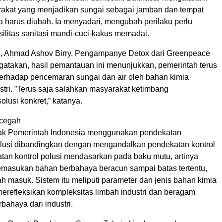
rakat yang menjadikan sungai sebagai jamban dan tempat
 harus diubah. Ia menyadari, mengubah perilaku perlu
silitas sanitasi mandi-cuci-kakus memadai.
h, Ahmad Ashov Birry, Pengampanye Detox dari Greenpeace
gatakan, hasil pemantauan ini menunjukkan, pemerintah terus
erhadap pencemaran sungai dan air oleh bahan kimia
tri. ”Terus saja salahkan masyarakat ketimbang
lusi konkret,” katanya.
ncegah
k Pemerintah Indonesia menggunakan pendekatan
usi dibandingkan dengan mengandalkan pendekatan kontrol
atan kontrol polusi mendasarkan pada baku mutu, artinya
masukan bahan berbahaya beracun sampai batas tertentu,
 masuk. Sistem itu meliputi parameter dan jenis bahan kimia
 merefleksikan kompleksitas limbah industri dan beragam
bahaya dari industri.