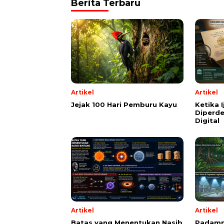
Berita Terbaru
Artikel
Artikel
Jejak 100 Hari Pemburu Kayu
Ketika 
Diperde
Digital
Artikel
Artikel
Batas yang Menentukan Nasib
Padamn