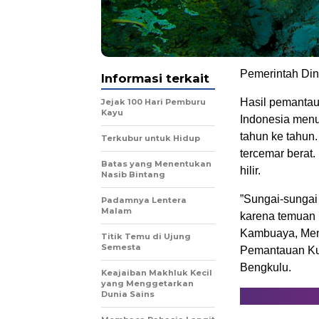
Pemerintah Din
Informasi terkait
Hasil pemantaua
Jejak 100 Hari Pemburu
Kayu
Indonesia menu
tahun ke tahun.
Terkubur untuk Hidup
tercemar berat
Batas yang Menentukan
hilir.
Nasib Bintang
”Sungai-sungai
Padamnya Lentera
Malam
karena temuan ba
Kambuaya, Ment
Titik Temu di Ujung
Semesta
Pemantauan Kual
Bengkulu.
Keajaiban Makhluk Kecil
yang Menggetarkan
Dunia Sains