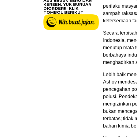
Ada eBook SERU DAN
KEREEN. YUK BURUAN
perilaku masya
DIORDER!!! KLIK
TOMBOL BERIKUT
sampah raksasa
ketersediaan fa
Secara terpisa
Indonesia, men
menutup mata t
berbahaya indus
menghadirkan so
Lebih baik me
Ashov mendesa
pencegahan pol
polusi. Pendek
mengizinkan pe
bukan mencegah
terbatas; tidak
bahan kimia ber