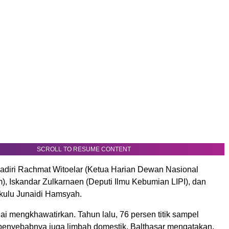
SCROLL TO RESUME CONTENT
ihadiri Rachmat Witoelar (Ketua Harian Dewan Nasional
), Iskandar Zulkarnaen (Deputi Ilmu Kebumian LIPI), dan
kulu Junaidi Hamsyah.
lai mengkhawatirkan. Tahun lalu, 76 persen titik sampel
 penyebabnya juga limbah domestik. Balthasar mengatakan,