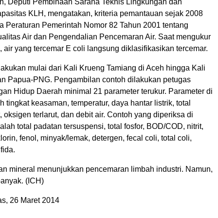
n, Deputi Pembinaan Sarana Teknis Lingkungan dan
pasitas KLH, mengatakan, kriteria pemantauan sejak 2008
a Peraturan Pemerintah Nomor 82 Tahun 2001 tentang
litas Air dan Pengendalian Pencemaran Air. Saat mengukur
, air yang tercemar E coli langsung diklasifikasikan tercemar.
akukan mulai dari Kali Krueng Tamiang di Aceh hingga Kali
san Papua-PNG. Pengambilan contoh dilakukan petugas
an Hidup Daerah minimal 21 parameter terukur. Parameter di
 tingkat keasaman, temperatur, daya hantar listrik, total
, oksigen terlarut, dan debit air. Contoh yang diperiksa di
lah total padatan tersuspensi, total fosfor, BOD/COD, nitrit,
lorin, fenol, minyak/lemak, detergen, fecal coli, total coli,
fida.
an mineral menunjukkan pencemaran limbah industri. Namun,
banyak. (ICH)
s, 26 Maret 2014