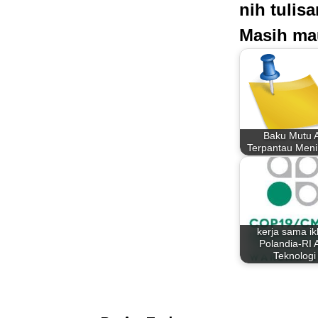
nih tulis
Masih ma
Baku Mutu A
Terpantau Meni
kerja sama ik
Polandia-RI A
Teknologi