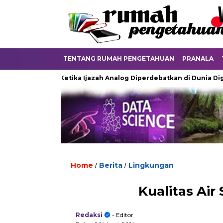
TENTANG RUMAH PENGETAHUAN
PRANALA
ayu
Ketika Ijazah Analog Diperdebatkan di Dunia Digital
Home
Berita
Lingkungan
/
/
Kualitas Ai
Redaksi
- Editor