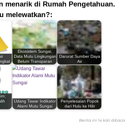
an menarik di Rumah Pengetahuan.
u melewatkan?:
Ekosistem Sungai;
ir
Data Mutu Lingkungan
Darurat Sumber Daya
ngkat
Belum Transparan
Air
lim;
lih
Udang Tawar Indikator
Penyelesaian Popok
Alami Mutu Sungai
dari Hulu ke Hilir
Berita ini 14 kali dibaca