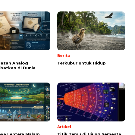
Berita
Ijazah Analog
Terkubur untuk Hidup
batkan di Dunia
Artikel
ya Lentera Malam
Titik Temu di Ujung Semesta