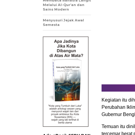
Membaca Rahasia Langit
Melalui Al-Qur’an dan
Sains Modern
Menyusuri Jejak Awal
Semesta
Kegiatan itu d
Perubahan Iklim
Gubernur Beng
Temuan itu dini
tercemar berat