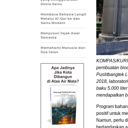
Dunia Sains
Membaca Rahasia Langit
Melalui Al-Qur’an dan
Sains Modern
Menyusuri Jejak Awal
Semesta
Memahami Manusia dari
Dua Jalan
KOMPAS/KURNI
pembuatan biodi
Puslitbangtek 
2018, laborato
baku 5.000 liter
mendapatkan b
Program bahan 
positif untuk m
Namun, perlu d
berlandaskan as