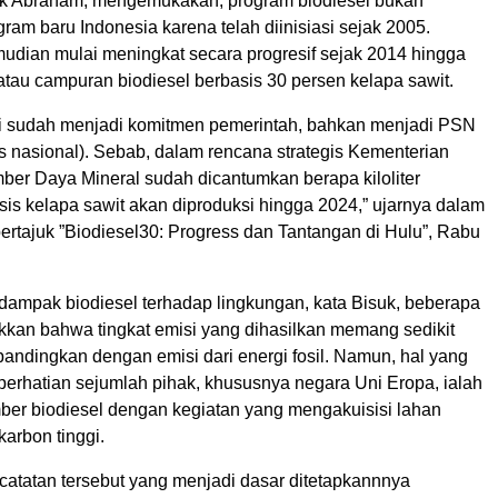
uk Abraham, mengemukakan, program biodiesel bukan
am baru Indonesia karena telah diinisiasi sejak 2005.
mudian mulai meningkat secara progresif sejak 2014 hingga
tau campuran biodiesel berbasis 30 persen kelapa sawit.
i sudah menjadi komitmen pemerintah, bahkan menjadi PSN
is nasional). Sebab, dalam rencana strategis Kementerian
ber Daya Mineral sudah dicantumkan berapa kiloliter
sis kelapa sawit akan diproduksi hingga 2024,” ujarnya dalam
bertajuk ”Biodiesel30: Progress dan Tantangan di Hulu”, Rabu
 dampak biodiesel terhadap lingkungan, kata Bisuk, beberapa
kkan bahwa tingkat emisi yang dihasilkan memang sedikit
bandingkan dengan emisi dari energi fosil. Namun, hal yang
perhatian sejumlah pihak, khususnya negara Uni Eropa, ialah
mber biodiesel dengan kegiatan yang mengakuisisi lahan
karbon tinggi.
catatan tersebut yang menjadi dasar ditetapkannnya