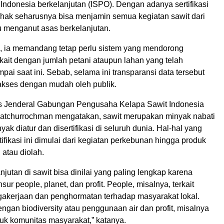
it Indonesia berkelanjutan (ISPO). Dengan adanya sertifikasi
hak seharusnya bisa menjamin semua kegiatan sawit dari
lu menganut asas berkelanjutan.
, ia memandang tetap perlu sistem yang mendorong
rkait dengan jumlah petani ataupun lahan yang telah
ampai saat ini. Sebab, selama ini transparansi data tersebut
akses dengan mudah oleh publik.
is Jenderal Gabungan Pengusaha Kelapa Sawit Indonesia
atchurrochman mengatakan, sawit merupakan minyak nabati
yak diatur dan disertifikasi di seluruh dunia. Hal-hal yang
rtifikasi ini dimulai dari kegiatan perkebunan hingga produk
 atau diolah.
jutan di sawit bisa dinilai yang paling lengkap karena
r people, planet, dan profit. People, misalnya, terkait
akerjaan dan penghormatan terhadap masyarakat lokal.
dengan biodiversity atau penggunaan air dan profit, misalnya
uk komunitas masyarakat,” katanya.