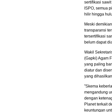
sertifikasi saw
ISPO, semua pi
hilir hingga hu
Meski demikian
transparansi te
tersertifikasi s
belum dapat di
Wakil Sekretar
(Gapki) Agam F
yang paling ban
diatur dan dise
yang dihasilkan
”Skema keberlan
mengandung unsu
dengan ketenag
Planet terkait 
keuntungan unt