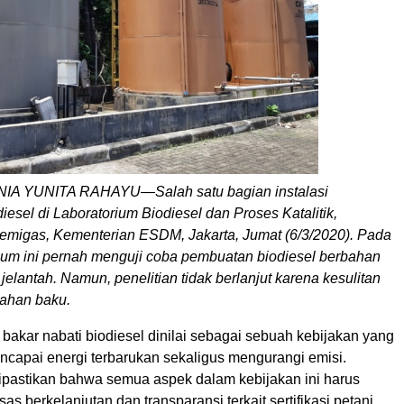
A YUNITA RAHAYU—Salah satu bagian instalasi
esel di Laboratorium Biodiesel dan Proses Katalitik,
Lemigas, Kementerian ESDM, Jakarta, Jumat (6/3/2020). Pada
rium ini pernah menguji coba pembuatan biodiesel berbahan
 jelantah. Namun, penelitian tidak berlanjut karena kesulitan
ahan baku.
bakar nabati biodiesel dinilai sebagai sebuah kebijakan yang
encapai energi terbarukan sekaligus mengurangi emisi.
ipastikan bahwa semua aspek dalam kebijakan ini harus
as berkelanjutan dan transparansi terkait sertifikasi petani