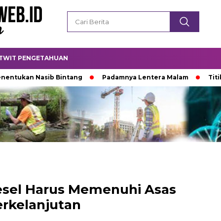
TWIT PENGETAHUAN
n Nasib Bintang
Padamnya Lentera Malam
Titik Temu 
esel Harus Memenuhi Asas
rkelanjutan