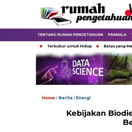
TENTANG RUMAH PENGETAHUAN
PRANALA
ia Digital
Terkubur untuk Hidup
Batas yang Menentuka
Home
Berita
Energi
/
/
Kebijakan Biodi
Be