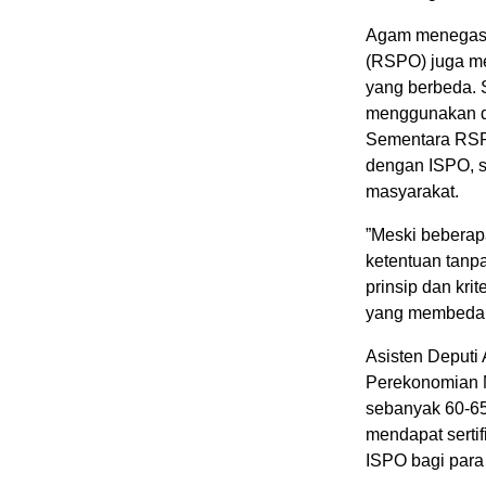
Agam menegask
(RSPO) juga me
yang berbeda. S
menggunakan d
Sementara RSP
dengan ISPO, se
masyarakat.
”Meski beberap
ketentuan tanpa
prinsip dan kr
yang membedak
Asisten Deputi
Perekonomian M
sebanyak 60-65
mendapat sertif
ISPO bagi para 