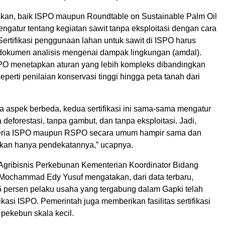
an, baik ISPO maupun Roundtable on Sustainable Palm Oil
ngatur tentang kegiatan sawit tanpa eksploitasi dengan cara
ertifikasi penggunaan lahan untuk sawit di ISPO harus
okumen analisis mengenai dampak lingkungan (amdal).
O menetapkan aturan yang lebih kompleks dibandingkan
perti penilaian konservasi tinggi hingga peta tanah dari
a aspek berbeda, kedua sertifikasi ini sama-sama mengatur
 deforestasi, tanpa gambut, dan tanpa eksploitasi. Jadi,
iteria ISPO maupun RSPO secara umum hampir sama dan
an hanya pendekatannya,” ucapnya.
 Agribisnis Perkebunan Kementerian Koordinator Bidang
ochammad Edy Yusuf mengatakan, dari data terbaru,
 persen pelaku usaha yang tergabung dalam Gapki telah
ikasi ISPO. Pemerintah juga memberikan fasilitas sertifikasi
pekebun skala kecil.