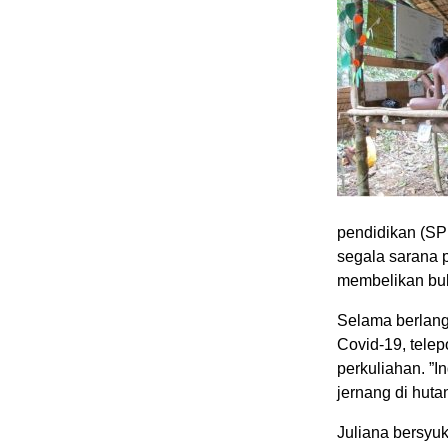
pendidikan (SP
segala sarana 
membelikan buk
Selama berlang
Covid-19, tele
perkuliahan. ”
jernang di hut
Juliana bersyu