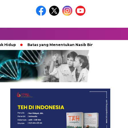
Batas yang Menentukan Nasib Bintang
Ketika Kekacau