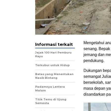
Mengetahui ana
Informasi terkait
senang. Bepak 
Jejak 100 Hari Pemburu
jernang dan m
Kayu
pendukung.
Terkubur untuk Hidup
Dukungan bepak
Batas yang Menentukan
semangat Julia
Nasib Bintang
bersekolah, sa
Padamnya Lentera
masa depan yan
Malam
disandarkan par
Titik Temu di Ujung
Semesta