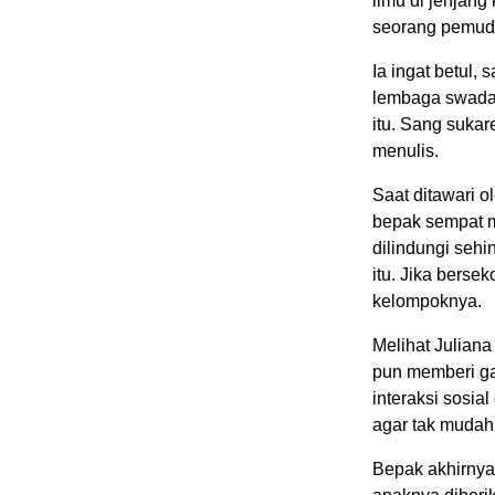
ilmu di jenjang 
seorang pemuda
Ia ingat betul,
lembaga swada
itu. Sang suka
menulis.
Saat ditawari o
bepak sempat 
dilindungi sehi
itu. Jika berse
kelompoknya.
Melihat Juliana
pun memberi ga
interaksi sosia
agar tak mudah 
Bepak akhirnya