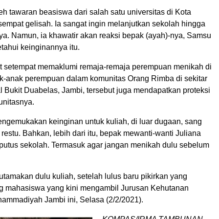
 tawaran beasiswa dari salah satu universitas di Kota
sempat gelisah. Ia sangat ingin melanjutkan sekolah hingga
nya. Namun, ia khawatir akan reaksi bepak (ayah)-nya, Samsu
etahui keinginannya itu.
at setempat memaklumi remaja-remaja perempuan menikah di
k-anak perempuan dalam komunitas Orang Rimba di sekitar
 Bukit Duabelas, Jambi, tersebut juga mendapatkan proteksi
unitasnya.
engemukakan keinginan untuk kuliah, di luar dugaan, sang
estu. Bahkan, lebih dari itu, bepak mewanti-wanti Juliana
putus sekolah. Termasuk agar jangan menikah dulu sebelum
tamakan dulu kuliah, setelah lulus baru pikirkan yang
ng mahasiswa yang kini mengambil Jurusan Kehutanan
hammadiyah Jambi ini, Selasa (2/2/2021).