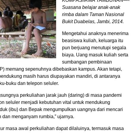
KOMPAS/IRMA TAMBUNAN—-
Suasana belajar anak-anak
rimba dalam Taman Nasional
Bukit Duabelas, Jambi, 2014.
Mengetahui anaknya menerima
beasiswa kuliah, keluarga itu
pun berjuang menutupi segala
biaya. Uang masuk kuliah serta
sumbangan pembinaan
P) memang sepenuhnya dibebaskan kampus. Akan tetapi,
pendukung masih harus diupayakan mandiri, di antaranya
u-buku dan telepon seluler.
sungnya perkuliahan jarak jauh (daring) di masa pandemi
pon seluler menjadi kebutuhan vital untuk mendukung
Induk (ibu) dan Bepak mengumpulkan uangnya dari mencari
an dan menganyam rumbia,” ujarnya.
kur masa awal perkuliahan dapat dilaluinya, termasuk masa