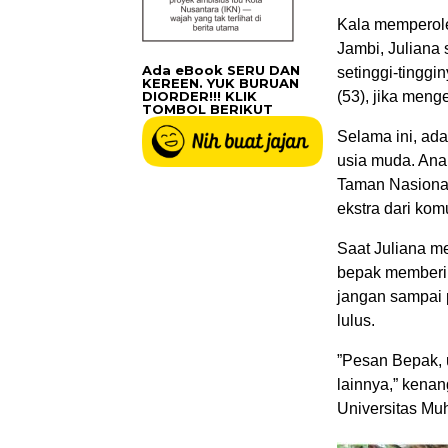
Kala memperoleh
Jambi, Juliana 
Ada eBook SERU DAN
setinggi-tinggi
KEREEN. YUK BURUAN
DIORDER!!! KLIK
(53), jika meng
TOMBOL BERIKUT
Selama ini, ad
usia muda. Ana
Taman Nasional
ekstra dari kom
Saat Juliana m
bepak memberi r
jangan sampai 
lulus.
”Pesan Bepak, u
lainnya,” kena
Universitas Mu