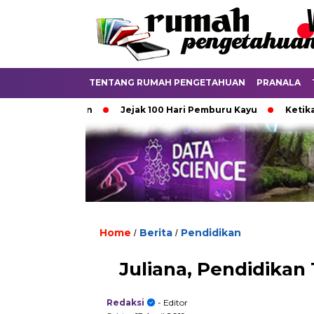
TENTANG RUMAH PENGETAHUAN
PRANALA
ya Aturan
Jejak 100 Hari Pemburu Kayu
Ketika Ijazah A
Home
Berita
Pendidikan
/
/
Juliana, Pendidika
Redaksi
- Editor