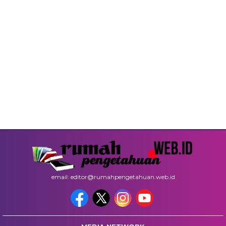
email: editor@rumahpengetahuan.web.id