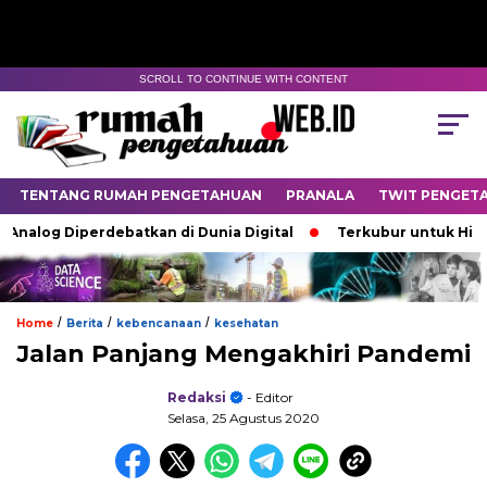
SCROLL TO CONTINUE WITH CONTENT
TENTANG RUMAH PENGETAHUAN
PRANALA
TWIT PENGET
nalog Diperdebatkan di Dunia Digital
Terkubur untuk Hidup
/
/
/
Home
Berita
kebencanaan
kesehatan
Jalan Panjang Mengakhiri Pandemi
Redaksi
- Editor
Selasa, 25 Agustus 2020