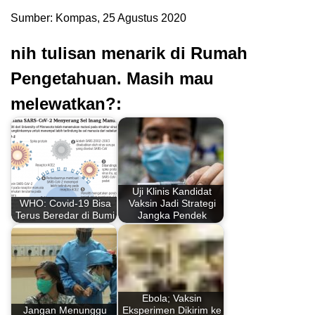
Sumber: Kompas, 25 Agustus 2020
nih tulisan menarik di Rumah
Pengetahuan. Masih mau
melewatkan?:
Uji Klinis Kandidat
WHO: Covid-19 Bisa
Vaksin Jadi Strategi
Terus Beredar di Bumi
Jangka Pendek
Ebola; Vaksin
Jangan Menunggu
Eksperimen Dikirim ke