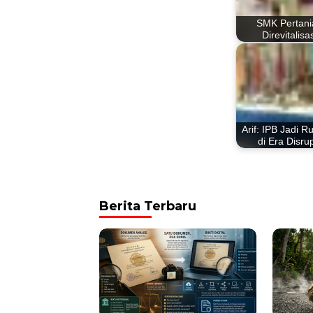
SMK Pertani
Direvitalisa
Arif: IPB Jadi R
di Era Disru
Berita Terbaru