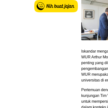
Iskandar meng
WUR Arthur Mo
penting yang di
pengembangan S
WUR merupakan 
universitas di 
Pertemuan deng
kunjungan Tim 
untuk mempersi
dalam konteks i