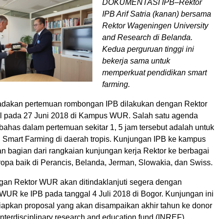
DOKUMENTASI IPB–Rektor
IPB Arif Satria (kanan) bersama
Rektor Wageningen University
and Research di Belanda.
Kedua perguruan tinggi ini
bekerja sama untuk
memperkuat pendidikan smart
farming.
adakan pertemuan rombongan IPB dilakukan dengan Rektor
l pada 27 Juni 2018 di Kampus WUR. Salah satu agenda
bahas dalam pertemuan sekitar 1, 5 jam tersebut adalah untuk
mart Farming di daerah tropis. Kunjungan IPB ke kampus
bagian dari rangkaian kunjungan kerja Rektor ke berbagai
eropa baik di Perancis, Belanda, Jerman, Slowakia, dan Swiss.
an Rektor WUR akan ditindaklanjuti segera dengan
WUR ke IPB pada tanggal 4 Juli 2018 di Bogor. Kunjungan ini
apkan proposal yang akan disampaikan akhir tahun ke donor
nterdisciplinary research and education fund (INREF)