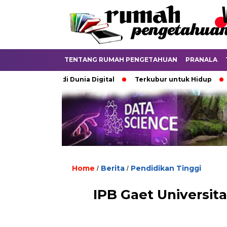
TENTANG RUMAH PENGETAHUAN
PRANALA
ebatkan di Dunia Digital
Terkubur untuk Hidup
Batas y
Home
Berita
Pendidikan Tinggi
/
/
IPB Gaet Universit