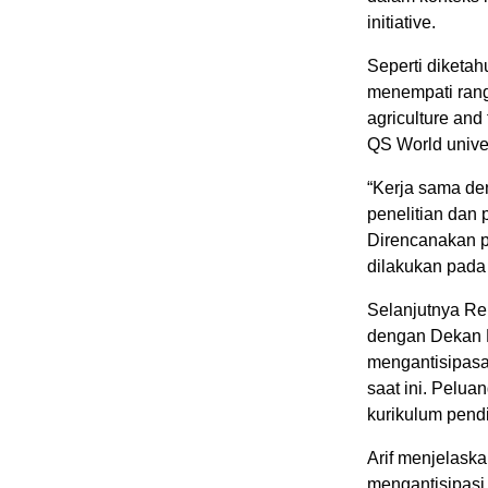
initiative.
Seperti diketah
menempati rang
agriculture and
QS World univers
“Kerja sama de
penelitian dan
Direncanakan p
dilakukan pada 
Selanjutnya Re
dengan Dekan 
mengantisipasa
saat ini. Pelua
kurikulum pend
Arif menjelaska
mengantisipasi 