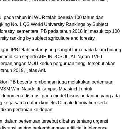
ui pada tahun ini WUR telah berusia 100 tahun dan
king No. 1 QS World University Rankings by Subject
 forestry, sementara IPB pada tahun 2018 ini masuk top 100
ity ranking by subject agriculture and forestry.
ngan IPB telah berlangsung sangat lama baik dalam bidang
 pendidikan seperti ABF, INDOSOL, ALIN,dan TVET.
erpanjangan MOU kedua perguruan tinggi tersebut akan
tahun 2019,” jelas Arif.
ktor IPB beserta rombongan juga melakukan pertemuan
MSM Wim Naude di kampus Maastricht untuk
i fenomena disrupsi pada model bisnis pertanian yang ada
ng kerja sama dalam konteks Climate Innovation serta
idikan pertanian ke depan.
n, dalam pertemuan tersebut dibahas tentang urgensi
disrupsi seiring berkembangnya artificial intelegence,