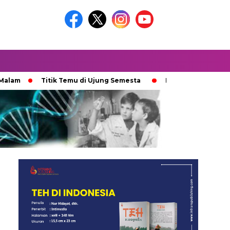
Titik Temu di Ujung Semesta
Ketika Ijazah Analog Diperd