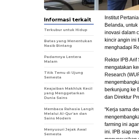
Institut Pertan
Informasi terkait
Belanda, untuk
Terkubur untuk Hidup
inovasi dalam c
kincir angin in
Batas yang Menentukan
Nasib Bintang
menghadapi Revo
Padamnya Lentera
Rektor IPB Arif
Malam
mengatakan ker
Titik Temu di Ujung
Research (WUR
Semesta
mengembangkan 
Keajaiban Makhluk Kecil
berkunjung ke 
yang Menggetarkan
dan Direktur Pr
Dunia Sains
Membaca Rahasia Langit
“Kerja sama de
Melalui Al-Qur’an dan
mengembangkan 
Sains Modern
farming ini aga
Menyusuri Jejak Awal
ini. IPB siap m
Semesta