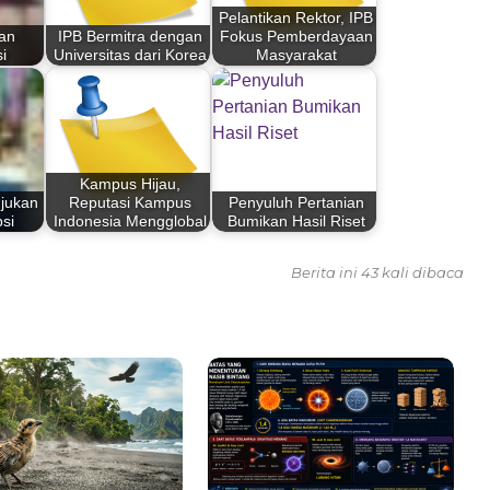
Pelantikan Rektor, IPB
an
IPB Bermitra dengan
Fokus Pemberdayaan
si
Universitas dari Korea
Masyarakat
Kampus Hijau,
ujukan
Reputasi Kampus
Penyuluh Pertanian
psi
Indonesia Mengglobal
Bumikan Hasil Riset
Berita ini 43 kali dibaca