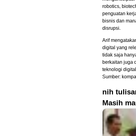
robotics, biote
penguatan kerj
bisnis dan man
disrupsi.
Arif mengatakan
digital yang re
tidak saja hany
berkaitan juga 
teknologi digi
Sumber: kompas
nih tulis
Masih ma