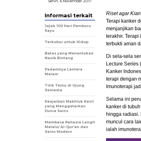
Senin, 6 November 2017
Riset agar Kian
Informasi terkait
Terapi kanker 
Jejak 100 Hari Pemburu
menjanjikan ba
Kayu
terakhir. Terap
Terkubur untuk Hidup
terbukti aman da
Batas yang Menentukan
Di sela-sela se
Nasib Bintang
Lecture Series
Padamnya Lentera
Kanker Indones
Malam
terapi dengan 
Titik Temu di Ujung
Imunoterapi jadi
Semesta
Selama ini pe
Keajaiban Makhluk Kecil
yang Menggetarkan
kanker di tubuh
Dunia Sains
hingga radiasi
muncul cara lai
Membaca Rahasia Langit
Melalui Al-Qur’an dan
ialah imunotera
Sains Modern