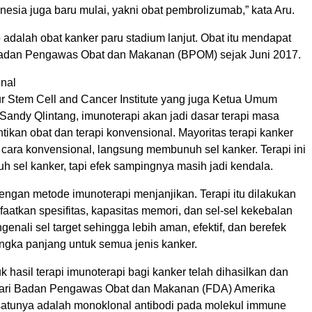
onesia juga baru mulai, yakni obat pembrolizumab,” kata Aru.
adalah obat kanker paru stadium lanjut. Obat itu mendapat
 Badan Pengawas Obat dan Makanan (BPOM) sejak Juni 2017.
nal
ur Stem Cell and Cancer Institute yang juga Ketua Umum
ndy Qlintang, imunoterapi akan jadi dasar terapi masa
kan obat dan terapi konvensional. Mayoritas terapi kanker
 cara konvensional, langsung membunuh sel kanker. Terapi ini
h sel kanker, tapi efek sampingnya masih jadi kendala.
engan metode imunoterapi menjanjikan. Terapi itu dilakukan
atkan spesifitas, kapasitas memori, dan sel-sel kekebalan
enali sel target sehingga lebih aman, efektif, dan berefek
ngka panjang untuk semua jenis kanker.
 hasil terapi imunoterapi bagi kanker telah dihasilkan dan
is dari Badan Pengawas Obat dan Makanan (FDA) Amerika
 satunya adalah monoklonal antibodi pada molekul immune