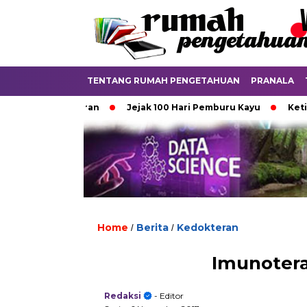
TENTANG RUMAH PENGETAHUAN
PRANALA
 Punya Aturan
Jejak 100 Hari Pemburu Kayu
Ketika Ijaz
Home
Berita
Kedokteran
/
/
Imunotera
Redaksi
- Editor