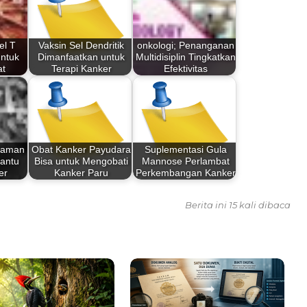
el T
Vaksin Sel Dendritik
onkologi; Penanganan
untuk
Dimanfaatkan untuk
Multidisiplin Tingkatkan
at
Terapi Kanker
Efektivitas
gaman
Obat Kanker Payudara
Suplementasi Gula
Bantu
Bisa untuk Mengobati
Mannose Perlambat
er
Kanker Paru
Perkembangan Kanker
Berita ini 15 kali dibaca