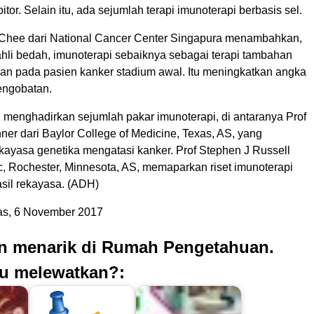
itor. Selain itu, ada sejumlah terapi imunoterapi berbasis sel.
Chee dari National Cancer Center Singapura menambahkan,
 ahli bedah, imunoterapi sebaiknya sebagai terapi tambahan
ikan pada pasien kanker stadium awal. Itu meningkatkan angka
engobatan.
enghadirkan sejumlah pakar imunoterapi, di antaranya Prof
er dari Baylor College of Medicine, Texas, AS, yang
kayasa genetika mengatasi kanker. Prof Stephen J Russell
c, Rochester, Minnesota, AS, memaparkan riset imunoterapi
asil rekayasa. (ADH)
s, 6 November 2017
an menarik di Rumah Pengetahuan.
u melewatkan?: