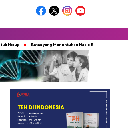
dup
Batas yang Menentukan Nasib Bintang
Ketika Kek