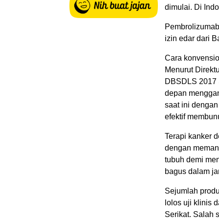
dimulai. Di Ind
Pembrolizumab 
izin edar dari
Cara konvensio
Menurut Direkt
DBSDLS 2017 Sa
depan mengganti
saat ini dengan
efektif membunu
Terapi kanker d
dengan memanfa
tubuh demi meng
bagus dalam ja
Sejumlah produk
lolos uji klin
Serikat. Salah