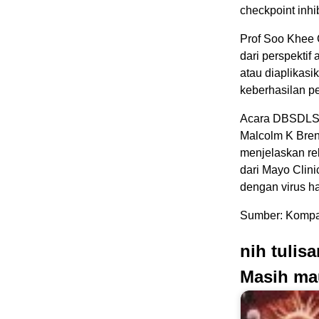
checkpoint inhib
Prof Soo Khee 
dari perspektif
atau diaplikas
keberhasilan p
Acara DBSDLS m
Malcolm K Brenn
menjelaskan re
dari Mayo Clini
dengan virus h
Sumber: Kompa
nih tulis
Masih ma