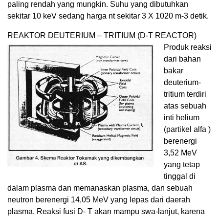
paling rendah yang mungkin. Suhu yang dibutuhkan
sekitar 10 keV sedang harga nt sekitar 3 X 10
20
m
-3
detik.
REAKTOR DEUTERIUM – TRITIUM (D-T REACTOR)
Produk reaksi
dari bahan
bakar
deuterium-
tritium terdiri
atas sebuah
inti helium
(partikel alfa )
berenergi
3,52 MeV
yang tetap
tinggal di
dalam plasma dan memanaskan plasma, dan sebuah
neutron berenergi 14,05 MeV yang lepas dari daerah
plasma. Reaksi fusi D- T akan mampu swa-lanjut, karena