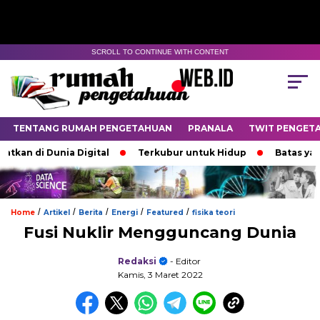
SCROLL TO CONTINUE WITH CONTENT
TENTANG RUMAH PENGETAHUAN
PRANALA
TWIT PENGET
 Dunia Digital
Terkubur untuk Hidup
Batas yang Menen
/
/
/
/
/
Home
Artikel
Berita
Energi
Featured
fisika teori
Fusi Nuklir Mengguncang Dunia
Redaksi
- Editor
Kamis, 3 Maret 2022