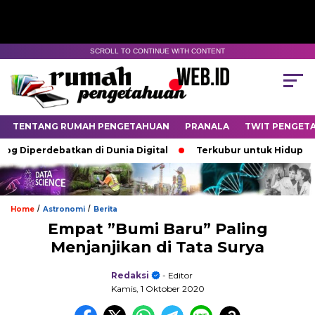
SCROLL TO CONTINUE WITH CONTENT
TENTANG RUMAH PENGETAHUAN
PRANALA
TWIT PENGET
rdebatkan di Dunia Digital
Terkubur untuk Hidup
Batas
/
/
Home
Astronomi
Berita
Empat ”Bumi Baru” Paling
Menjanjikan di Tata Surya
Redaksi
- Editor
Kamis, 1 Oktober 2020