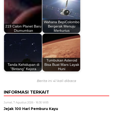
Wahana BepiColombo
219 Calon Planet Baru
Bergerak Menuju
Diumumkan
Merkurius
Tumbukan Asteroid
Tanda Kehidupan di
Bisa Buat Mars Layak
”Bintang” Kejora
Huni
Berita ini 41 kali dibaca
INFORMASI TERKAIT
Jumat, 7 Agustus 2026 - 16:30 WIB
Jejak 100 Hari Pemburu Kayu