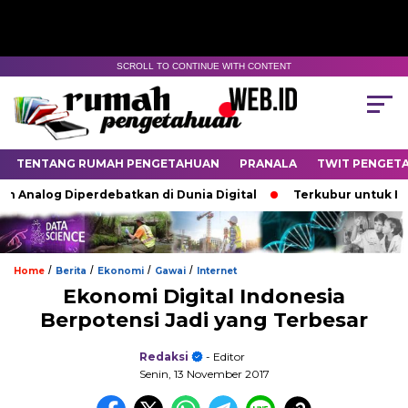
SCROLL TO CONTINUE WITH CONTENT
TENTANG RUMAH PENGETAHUAN
PRANALA
TWIT PENGET
h Analog Diperdebatkan di Dunia Digital
Terkubur untuk Hid
/
/
/
/
Home
Berita
Ekonomi
Gawai
Internet
Ekonomi Digital Indonesia
Berpotensi Jadi yang Terbesar
Redaksi
- Editor
Senin, 13 November 2017