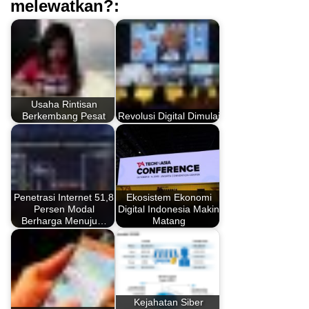
melewatkan?:
Usaha Rintisan
Berkembang Pesat
Revolusi Digital Dimulai
Penetrasi Internet 51,8
Ekosistem Ekonomi
Persen Modal
Digital Indonesia Makin
Berharga Menuju…
Matang
Kejahatan Siber