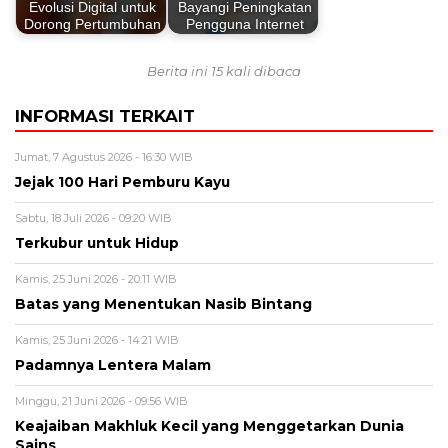
Evolusi Digital untuk
Bayangi Peningkatan
Dorong Pertumbuhan
Pengguna Internet
Berita ini 15 kali dibaca
INFORMASI TERKAIT
Jumat, 7 Agustus 2026 - 16:30 WIB
Jejak 100 Hari Pemburu Kayu
Sabtu, 18 Juli 2026 - 09:20 WIB
Terkubur untuk Hidup
Kamis, 25 Juni 2026 - 20:11 WIB
Batas yang Menentukan Nasib Bintang
Kamis, 25 Juni 2026 - 14:21 WIB
Padamnya Lentera Malam
Minggu, 21 Juni 2026 - 09:56 WIB
Keajaiban Makhluk Kecil yang Menggetarkan Dunia
Sains