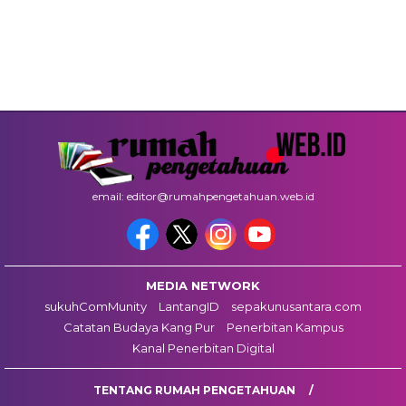
email: editor@rumahpengetahuan.web.id
MEDIA NETWORK
sukuhComMunity
LantangID
sepakunusantara.com
Catatan Budaya Kang Pur
Penerbitan Kampus
Kanal Penerbitan Digital
TENTANG RUMAH PENGETAHUAN