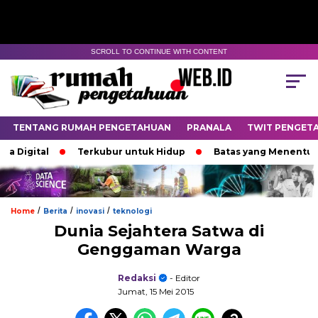
SCROLL TO CONTINUE WITH CONTENT
TENTANG RUMAH PENGETAHUAN
PRANALA
TWIT PENGET
igital
Terkubur untuk Hidup
Batas yang Menentukan N
/
/
/
Home
Berita
inovasi
teknologi
Dunia Sejahtera Satwa di
Genggaman Warga
Redaksi
- Editor
Jumat, 15 Mei 2015