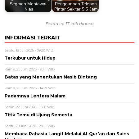
Segmen Mentawai-
Penggunaan Telepon
Nias
Pintar Sekitar 5,5 Jam
Berita ini 17 kali dibaca
INFORMASI TERKAIT
Sabtu, 18 Juli 2026 - 09:20 WIB
Terkubur untuk Hidup
Kamis, 25 Juni 2026 - 20:11 WIB
Batas yang Menentukan Nasib Bintang
Kamis, 25 Juni 2026 - 14:21 WIB
Padamnya Lentera Malam
Senin, 22 Juni 2026 - 15:10 WIB
Titik Temu di Ujung Semesta
Sabtu, 20 Juni 2026 - 20:51 WIB
Membaca Rahasia Langit Melalui Al-Qur’an dan Sains