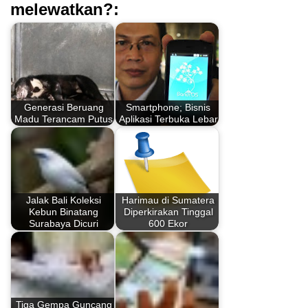
melewatkan?:
Generasi Beruang
Smartphone; Bisnis
Madu Terancam Putus
Aplikasi Terbuka Lebar
Jalak Bali Koleksi
Harimau di Sumatera
Kebun Binatang
Diperkirakan Tinggal
Surabaya Dicuri
600 Ekor
Tiga Gempa Guncang