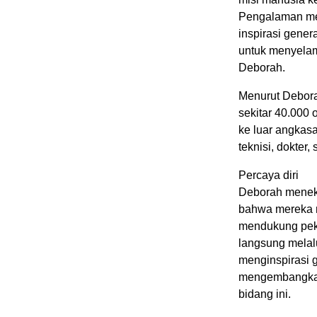
Pengalaman mel
inspirasi gene
untuk menyelama
Deborah.
Menurut Debora
sekitar 40.000
ke luar angkasa
teknisi, dokter,
Percaya diri
Deborah meneka
bahwa mereka m
mendukung pek
langsung melalu
menginspirasi 
mengembangkan
bidang ini.