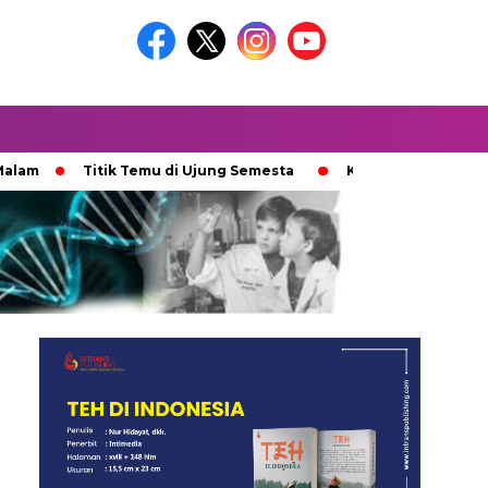
Titik Temu di Ujung Semesta
Ketika Ijazah Analog Diper