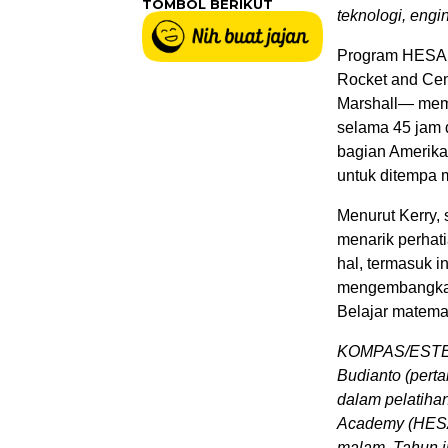
TOMBOL BERIKUT
teknologi, engi
Program HESA y
Rocket and Ce
Marshall— mem
selama 45 jam d
bagian Amerika
untuk ditempa 
Menurut Kerry, 
menarik perhat
hal, termasuk i
mengembangkan 
Belajar matemat
KOMPAS/ESTER
Budianto (pertam
dalam pelatiha
Academy (HESA)
malam. Tahun i