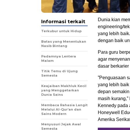
Dunia kian memb
Informasi terkait
engineering/te
Terkubur untuk Hidup
yang lebih baik
dengan baik u
Batas yang Menentukan
Nasib Bintang
Para guru berpe
Padamnya Lentera
agar menyenang
Malam
dasar berkarie
Titik Temu di Ujung
Semesta
”Penguasaan sa
yang lebih bai
Keajaiban Makhluk Kecil
yang Menggetarkan
depan semakin 
Dunia Sains
masih kurang,” 
Membaca Rahasia Langit
Kennedy pada a
Melalui Al-Qur’an dan
Honeywell Educ
Sains Modern
Amerika Serika
Menyusuri Jejak Awal
Semesta