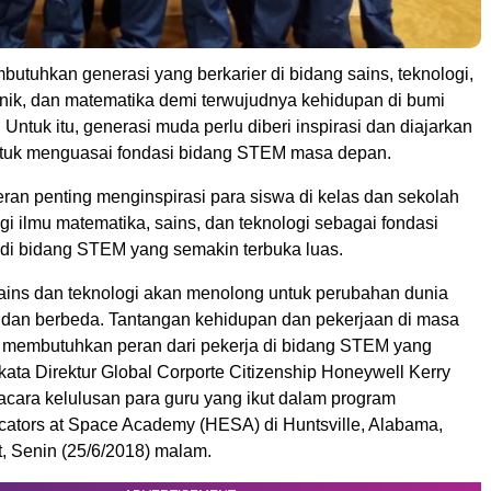
utuhkan generasi yang berkarier di bidang sains, teknologi,
knik, dan matematika demi terwujudnya kehidupan di bumi
. Untuk itu, generasi muda perlu diberi inspirasi dan diajarkan
ntuk menguasai fondasi bidang STEM masa depan.
ran penting menginspirasi para siswa di kelas dan sekolah
i ilmu matematika, sains, dan teknologi sebagai fondasi
r di bidang STEM yang semakin terbuka luas.
ins dan teknologi akan menolong untuk perubahan dunia
k dan berbeda. Tantangan kehidupan dan pekerjaan di masa
membutuhkan peran dari pekerja di bidang STEM yang
kata Direktur Global Corporte Citizenship Honeywell Kerry
cara kelulusan para guru yang ikut dalam program
ators at Space Academy (HESA) di Huntsville, Alabama,
t, Senin (25/6/2018) malam.