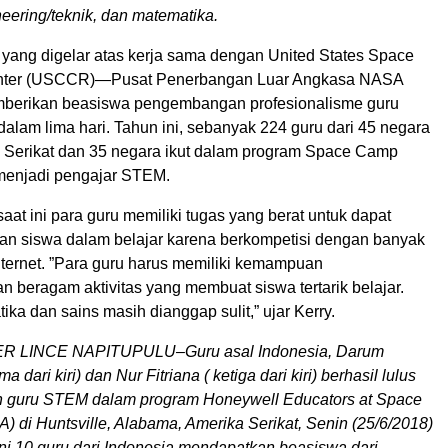
neering/teknik, dan matematika.
ang digelar atas kerja sama dengan United States Space
nter (USCCR)—Pusat Penerbangan Luar Angkasa NASA
berikan beasiswa pengembangan profesionalisme guru
alam lima hari. Tahun ini, sebanyak 224 guru dari 45 negara
 Serikat dan 35 negara ikut dalam program Space Camp
menjadi pengajar STEM.
saat ini para guru memiliki tugas yang berat untuk dapat
ian siswa dalam belajar karena berkompetisi dengan banyak
nternet. ”Para guru harus memiliki kemampuan
beragam aktivitas yang membuat siswa tertarik belajar.
ika dan sains masih dianggap sulit,” ujar Kerry.
 LINCE NAPITUPULU–Guru asal Indonesia, Darum
a dari kiri) dan Nur Fitriana ( ketiga dari kiri) berhasil lulus
n guru STEM dalam program Honeywell Educators at Space
 di Huntsville, Alabama, Amerika Serikat, Senin (25/6/2018)
ni 10 guru dari Indonesia mendapatkan beasiswa dari