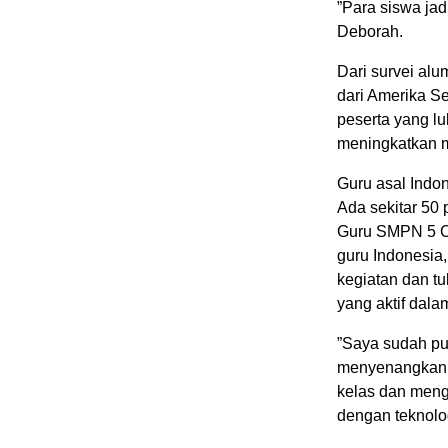
”Para siswa jad
Deborah.
Dari survei al
dari Amerika Se
peserta yang l
meningkatkan m
Guru asal Indo
Ada sekitar 50
Guru SMPN 5 Ci
guru Indonesia,
kegiatan dan tu
yang aktif dala
”Saya sudah pu
menyenangkan. M
kelas dan meng
dengan teknolo