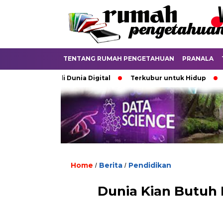
TENTANG RUMAH PENGETAHUAN
PRANALA
debatkan di Dunia Digital
Terkubur untuk Hidup
Batas 
Home
Berita
Pendidikan
/
/
Dunia Kian Butuh