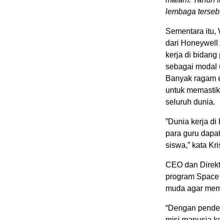
lembaga terseb
Sementara itu, 
dari Honeywell
kerja di bidang
sebagai modal 
Banyak ragam e
untuk memasti
seluruh dunia.
”Dunia kerja di
para guru dapa
siswa,” kata Kris
CEO dan Direkt
program Space 
muda agar mem
“Dengan pende
misi manusia ke