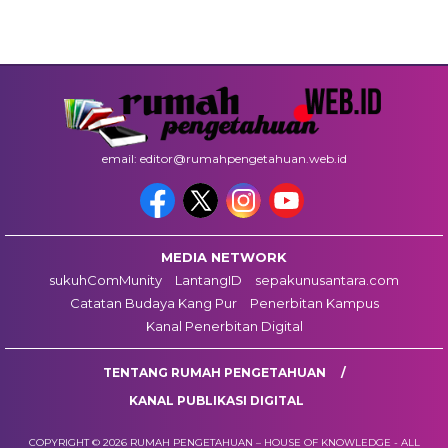
email: editor@rumahpengetahuan.web.id
MEDIA NETWORK
sukuhComMunity
LantangID
sepakunusantara.com
Catatan Budaya Kang Pur
Penerbitan Kampus
Kanal Penerbitan Digital
TENTANG RUMAH PENGETAHUAN
KANAL PUBLIKASI DIGITAL
COPYRIGHT © 2026 RUMAH PENGETAHUAN – HOUSE OF KNOWLEDGE - ALL