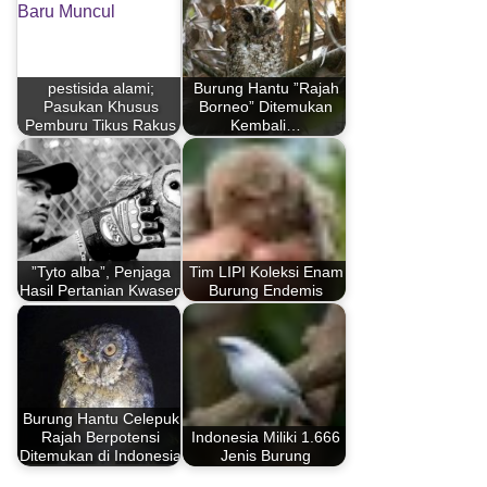
pestisida alami;
Burung Hantu ”Rajah
Pasukan Khusus
Borneo” Ditemukan
Pemburu Tikus Rakus
Kembali…
”Tyto alba”, Penjaga
Tim LIPI Koleksi Enam
Hasil Pertanian Kwasen
Burung Endemis
Burung Hantu Celepuk
Rajah Berpotensi
Indonesia Miliki 1.666
Ditemukan di Indonesia
Jenis Burung