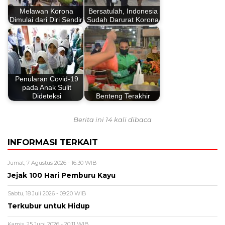
Melawan Korona
Bersatulah, Indonesia
Dimulai dari Diri Sendiri
Sudah Darurat Korona
Penularan Covid-19
pada Anak Sulit
Dideteksi
Benteng Terakhir
Berita ini 14 kali dibaca
INFORMASI TERKAIT
Jumat, 7 Agustus 2026 - 16:30 WIB
Jejak 100 Hari Pemburu Kayu
Sabtu, 18 Juli 2026 - 09:20 WIB
Terkubur untuk Hidup
Kamis, 25 Juni 2026 - 20:11 WIB