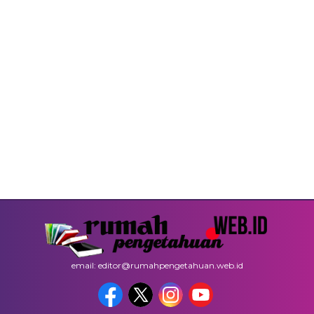
email: editor@rumahpengetahuan.web.id