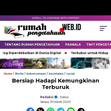
SCROLL TO CONTINUE WITH CONTENT
TENTANG RUMAH PENGETAHUAN
PRANALA
TWIT PENGET
iperdebatkan di Dunia Digital
Terkubur untuk Hidup
Ba
/
/
/
/
Home
Berita
kebencanaan
kesehatan
sosial
Bersiap Hadapi Kemungkinan
Terburuk
Redaksi
- Editor
Selasa, 31 Maret 2020