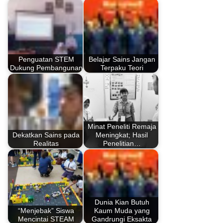
Penguatan STEM
Belajar Sains Jangan
Dukung Pembangunan
Terpaku Teori
Minat Peneliti Remaja
Dekatkan Sains pada
Meningkat; Hasil
Realitas
Penelitian…
Dunia Kian Butuh
“Menjebak” Siswa
Kaum Muda yang
Mencintai STEAM
Gandrungi Eksakta