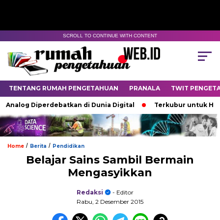
SCROLL TO CONTINUE WITH CONTENT
TENTANG RUMAH PENGETAHUAN
PRANALA
TWIT PENGET
log Diperdebatkan di Dunia Digital
Terkubur untuk Hidup
/
/
Home
Berita
Pendidikan
Belajar Sains Sambil Bermain
Mengasyikkan
Redaksi
- Editor
Rabu, 2 Desember 2015