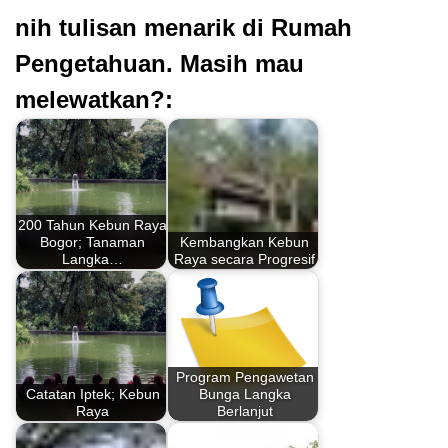
nih tulisan menarik di Rumah
Pengetahuan. Masih mau
melewatkan?:
200 Tahun Kebun Raya
Bogor; Tanaman
Kembangkan Kebun
Langka…
Raya secara Progresif
Program Pengawetan
Catatan Iptek; Kebun
Bunga Langka
Raya
Berlanjut