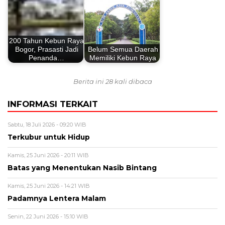
200 Tahun Kebun Raya
Bogor, Prasasti Jadi
Belum Semua Daerah
Penanda…
Memiliki Kebun Raya
Berita ini 28 kali dibaca
INFORMASI TERKAIT
Sabtu, 18 Juli 2026 - 09:20 WIB
Terkubur untuk Hidup
Kamis, 25 Juni 2026 - 20:11 WIB
Batas yang Menentukan Nasib Bintang
Kamis, 25 Juni 2026 - 14:21 WIB
Padamnya Lentera Malam
Senin, 22 Juni 2026 - 15:10 WIB