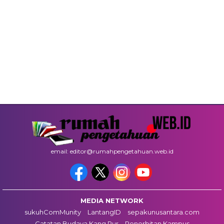
email: editor@rumahpengetahuan.web.id
MEDIA NETWORK
sukuhComMunity
LantangID
sepakunusantara.com
Catatan Budaya Kang Pur
Penerbitan Kampus