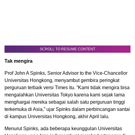
SCROLL TO RESUME CONTENT
Tak mengira
Prof John A Spinks, Senior Advisor to the Vice-Chancellor
Universitas Hongkong, menyambut gembira peringkat
perguruan terbaik versi Times itu. ”Kami tidak mengira bisa
mengalahkan Universitas Tokyo karena kami sejak lama
menghargai mereka sebagai salah satu perguruan tinggi
terkemuka di Asia,” ujar Spinks dalam perbincangan santai
di kampus Universitas Hongkong, akhir April lalu.
Menurut Spinks, ada beberapa keunggulan Universitas