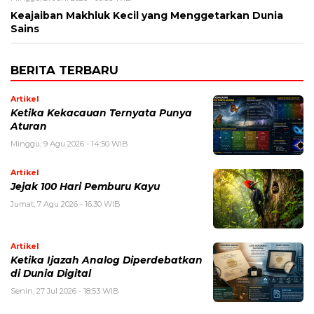
Keajaiban Makhluk Kecil yang Menggetarkan Dunia
Sains
BERITA TERBARU
Artikel
Ketika Kekacauan Ternyata Punya
Aturan
Minggu, 9 Agu 2026 - 14:50 WIB
Artikel
Jejak 100 Hari Pemburu Kayu
Jumat, 7 Agu 2026 - 16:30 WIB
Artikel
Ketika Ijazah Analog Diperdebatkan
di Dunia Digital
Senin, 27 Jul 2026 - 18:53 WIB