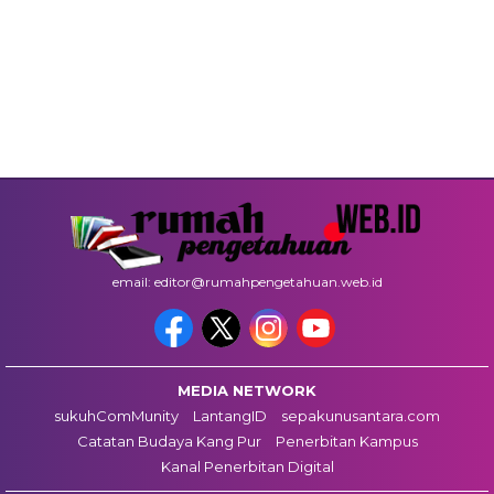
email: editor@rumahpengetahuan.web.id
MEDIA NETWORK
sukuhComMunity
LantangID
sepakunusantara.com
Catatan Budaya Kang Pur
Penerbitan Kampus
Kanal Penerbitan Digital