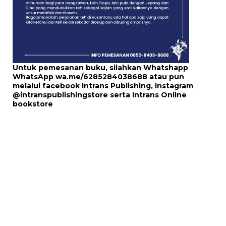
Untuk pemesanan buku, silahkan Whatshapp
WhatsApp
wa.me/6285284038688
atau pun
melalui
facebook Intrans Publishing
, Instagram
@intranspublishingstore
serta
Intrans Online
bookstore