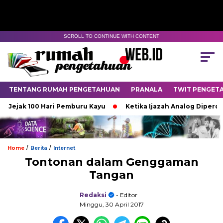
SCROLL TO CONTINUE WITH CONTENT
TENTANG RUMAH PENGETAHUAN
PRANALA
TWIT PENGET
ak 100 Hari Pemburu Kayu
Ketika Ijazah Analog Diperdebatkan
/
/
Home
Berita
Internet
Tontonan dalam Genggaman
Tangan
Redaksi
- Editor
Minggu, 30 April 2017