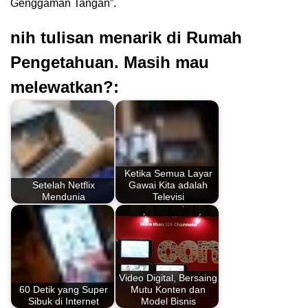
Genggaman Tangan”.
nih tulisan menarik di Rumah
Pengetahuan. Masih mau
melewatkan?:
Ketika Semua Layar
Setelah Netflix
Gawai Kita adalah
Mendunia
Televisi
Video Digital, Bersaing
60 Detik yang Super
Mutu Konten dan
Sibuk di Internet
Model Bisnis