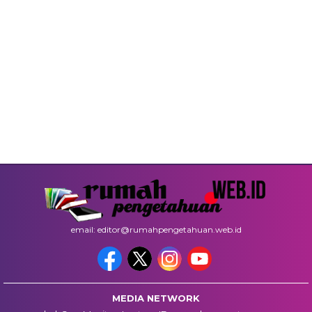
email: editor@rumahpengetahuan.web.id
MEDIA NETWORK