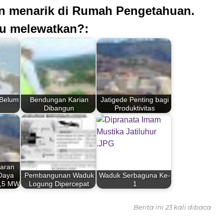
an menarik di Rumah Pengetahuan.
u melewatkan?:
 Belum
Bendungan Karian
Jatigede Penting bagi
Dibangun
Produktivitas
laran
 Daya
Pembangunan Waduk
Waduk Serbaguna Ke-
 1,5 MW
Logung Dipercepat
1
Berita ini 23 kali dibaca