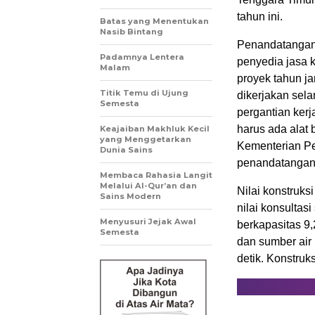
tahun ini.
Batas yang Menentukan
Nasib Bintang
Penandatangan
Padamnya Lentera
penyedia jasa 
Malam
proyek tahun ja
Titik Temu di Ujung
dikerjakan sela
Semesta
pergantian kerj
harus ada alat 
Keajaiban Makhluk Kecil
yang Menggetarkan
Kementerian P
Dunia Sains
penandatangana
Membaca Rahasia Langit
Melalui Al-Qur’an dan
Nilai konstruk
Sains Modern
nilai konsultas
Menyusuri Jejak Awal
berkapasitas 9,
Semesta
dan sumber air
detik. Konstruk