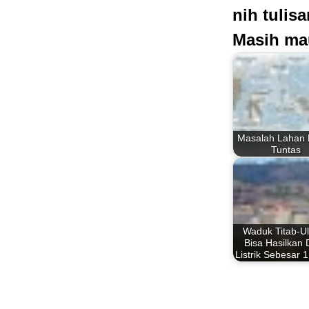
nih tulis
Masih ma
Masalah Lahan
Tuntas
Waduk Titab-U
Bisa Hasilkan
Listrik Sebesar