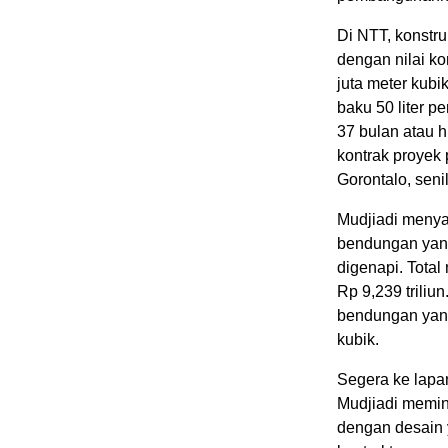
Di NTT, konstr
dengan nilai ko
juta meter kubi
baku 50 liter p
37 bulan atau h
kontrak proyek
Gorontalo, senil
Mudjiadi menyat
bendungan yang
digenapi. Tota
Rp 9,239 trili
bendungan yang
kubik.
Segera ke lap
Mudjiadi memin
dengan desain y