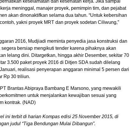
perhatikan keselamatan dan kesehatan kerja. Jika sampai
ekerja meninggal, manajer proyek, pemimpin tim, dan pejabat
en akan dinonaktifkan selama dua tahun. “Untuk kebersihan
contoh, yakni proyek MRT dan proyek sodetan Ciliwung,”
ggaran 2016, Mudjiadi meminta penyedia jasa konstruksi dan
k segera bersiap mengikuti tender karena pihaknya akan
n lelang dini. Ditargetkan, hingga akhir Desember, sekitar 70
itar 3.500 paket proyek 2016 di Ditjen SDA sudah dilelang
Januari, realisasi penyerapan anggaran minimal 5 persen dari
 Rp 30 triliun.
 PT Brantas Abipraya Bambang E Marsono, yang mewakili
 berkomitmen untuk menjalankan kewajiban sesuai yang
am kontrak. (NAD)
kel ini terbit di harian Kompas edisi 25 November 2015, di
gan judul “Tiga Bendungan Mulai Dibangun”.