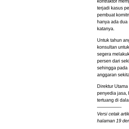
kontraktor mem
terjadi kasus p
pembuat komitm
hanya ada dua 
katanya.
Untuk tahun an
konsultan untu
segera melakuka
persen dari sek
sehingga pada 
anggaran sekitar
Direktur Utama
penyedia jasa,
tertuang di dal
—————-
Versi cetak arti
halaman 19 den