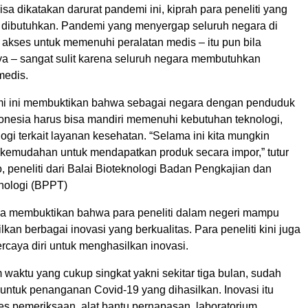
sa dikatakan darurat pandemi ini, kiprah para peneliti yang
t dibutuhkan. Pandemi yang menyergap seluruh negara di
akses untuk memenuhi peralatan medis – itu pun bila
ya – sangat sulit karena seluruh negara membutuhkan
medis.
mi ini membuktikan bahwa sebagai negara dengan penduduk
donesia harus bisa mandiri memenuhi kebutuhan teknologi,
ogi terkait layanan kesehatan. “Selama ini kita mungkin
 kemudahan untuk mendapatkan produk secara impor,” tutur
 peneliti dari Balai Bioteknologi Badan Pengkajian dan
nologi (BPPT)
ga membuktikan bahwa para peneliti dalam negeri mampu
kan berbagai inovasi yang berkualitas. Para peneliti kini juga
rcaya diri untuk menghasilkan inovasi.
 waktu yang cukup singkat yakni sekitar tiga bulan, sudah
untuk penanganan Covid-19 yang dihasilkan. Inovasi itu
 tes pemeriksaan, alat bantu pernapasan, laboratorium