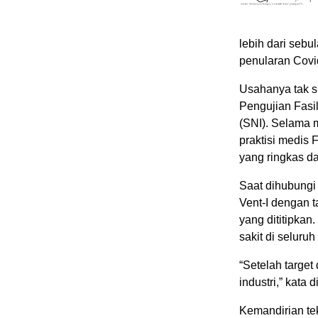
lebih dari sebu
penularan Covi
Usahanya tak si
Pengujian Fasi
(SNI). Selama 
praktisi medis 
yang ringkas d
Saat dihubungi
Vent-I dengan t
yang dititipkan
sakit di seluruh
“Setelah target
industri,” kata d
Kemandirian te