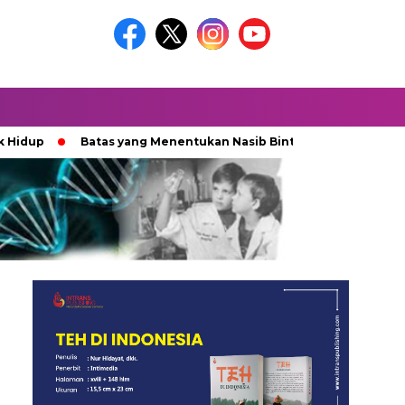
p
Batas yang Menentukan Nasib Bintang
Ketika Kekaca