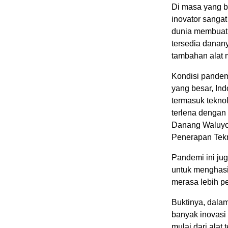
Di masa yang bi
inovator sanga
dunia membuat 
tersedia danan
tambahan alat 
Kondisi pande
yang besar, In
termasuk teknol
terlena dengan
Danang Waluyo,
Penerapan Tek
Pandemi ini ju
untuk menghasil
merasa lebih pe
Buktinya, dalam
banyak inovasi 
mulai dari alat