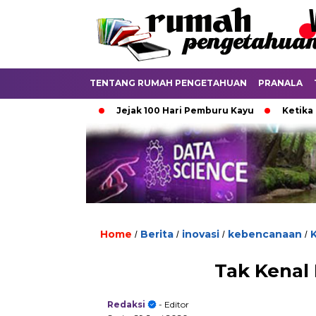
TENTANG RUMAH PENGETAHUAN
PRANALA
unya Aturan
Jejak 100 Hari Pemburu Kayu
Ketika Ijazah
Home
Berita
inovasi
kebencanaan
/
/
/
/
Tak Kenal 
Redaksi
- Editor