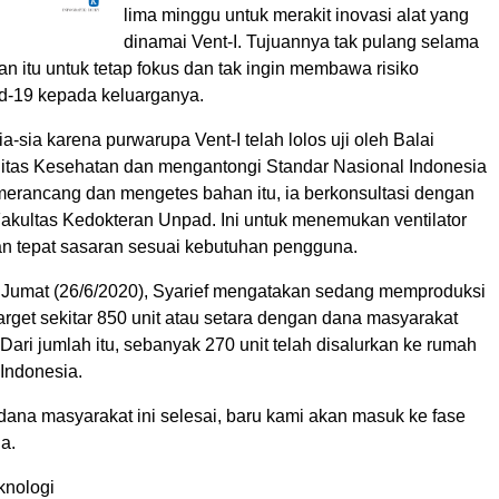
lima minggu untuk merakit inovasi alat yang
dinamai Vent-I. Tujuannya tak pulang selama
lan itu untuk tetap fokus dan tak ingin membawa risiko
d-19 kepada keluarganya.
a-sia karena purwarupa Vent-I telah lolos uji oleh Balai
litas Kesehatan dan mengantongi Standar Nasional Indonesia
merancang dan mengetes bahan itu, ia berkonsultasi dengan
Fakultas Kedokteran Unpad. Ini untuk menemukan ventilator
an tepat sasaran sesuai kebutuhan pengguna.
 Jumat (26/6/2020), Syarief mengatakan sedang memproduksi
arget sekitar 850 unit atau setara dengan dana masyarakat
. Dari jumlah itu, sebanyak 270 unit telah disalurkan ke rumah
 Indonesia.
 dana masyarakat ini selesai, baru kami akan masuk ke fase
ia.
knologi