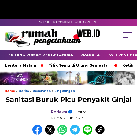
SCROLL TO CONTINUE WITH CONTENT
TENTANG RUMAH PENGETAHUAN
PRANALA
TWIT PENGET
Lentera Malam
Titik Temu di Ujung Semesta
Ketika Ija
/
/
/
Home
Berita
kesehatan
Lingkungan
Sanitasi Buruk Picu Penyakit Ginjal
Redaksi
- Editor
Kamis, 2 Juni 2016