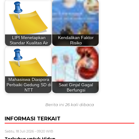
LIPI Menetapkan
Kendalikan Faktor
Standar Kualitas Air
Risiko
Mahasiswa Diaspora
Perbaiki Gedung SD di
Saat Ginjal Gagal
NTT
Berfungsi
Berita ini 26 kali dibaca
INFORMASI TERKAIT
Sabtu, 18 Juli 2026 - 09:20 WIB