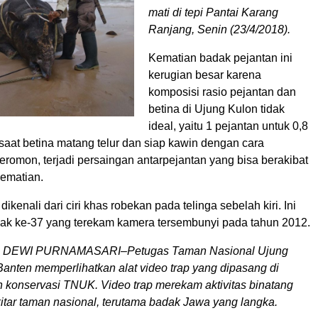
mati di tepi Pantai Karang
Ranjang, Senin (23/4/2018).
Kematian badak pejantan ini
kerugian besar karena
komposisi rasio pejantan dan
betina di Ujung Kulon tidak
ideal, yaitu 1 pejantan untuk 0,8
, saat betina matang telur dan siap kawin dengan cara
romon, terjadi persaingan antarpejantan yang bisa berakibat
kematian.
kenali dari ciri khas robekan pada telinga sebelah kiri. Ini
k ke-37 yang terekam kamera tersembunyi pada tahun 2012.
DEWI PURNAMASARI–Petugas Taman Nasional Ujung
anten memperlihatkan alat video trap yang dipasang di
n konservasi TNUK. Video trap merekam aktivitas binatang
itar taman nasional, terutama badak Jawa yang langka.