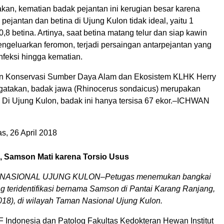
an, kematian badak pejantan ini kerugian besar karena
 pejantan dan betina di Ujung Kulon tidak ideal, yaitu 1
0,8 betina. Artinya, saat betina matang telur dan siap kawin
ngeluarkan feromon, terjadi persaingan antarpejantan yang
infeksi hingga kematian.
jen Konservasi Sumber Daya Alam dan Ekosistem KLHK Herry
atakan, badak jawa (Rhinocerus sondaicus) merupakan
. Di Ujung Kulon, badak ini hanya tersisa 67 ekor.–ICHWAN
, 26 April 2018
i, Samson Mati karena Torsio Usus
NASIONAL UJUNG KULON–Petugas menemukan bangkai
g teridentifikasi bernama Samson di Pantai Karang Ranjang,
018), di wilayah Taman Nasional Ujung Kulon.
 Indonesia dan Patolog Fakultas Kedokteran Hewan Institut