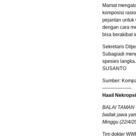
Mamat mengatak
komposisi rasio
pejantan untuk 
dengan cara me
bisa berakibat 
Sekretaris Dit
Subagiadi meng
spesies langka
SUSANTO
Sumber: Kompas
——————
Hasil Nekrops
BALAI TAMAN 
badak jawa yan
Minggu (22/4/2
Tim dokter WWF