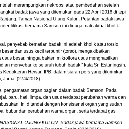
r telah merampungkan nekropsi atau pembedahan setelah
bangkai badak jawa yang ditemukan pada 22 April 2018 di tepi
Ranjang, Taman Nasional Ujung Kulon. Pejantan badak jawa
identifikasi bernama Samson ini diduga mati akibat kholik
.
l, penyebab kematian badak ini adalah kholik atau torsio
s besar dan usus kecil terpuntir (torso), mengakibatkan
 usus besar, hingga bakteri mikroflora usus menghasilkan
dian menyebar ke seluruh tubuh badak,” kata Sri Estuningsih,
as Kedokteran Hewan IPB, dalam siaran pers yang dikirimkan
 Jumat (27/4/2018).
opsi pengamatan organ bagian dalam badak Samson. Pada
jal, paru, hati, limpa, dan usus terdapat perubahan warna dan
usukan. Ini ditandai dengan konsistensi organ yang sudah
ai bubur dan perubahan warna organ, serta terdapat gas.
NASIONAL UJUNG KULON–Badak jawa bernama Samson