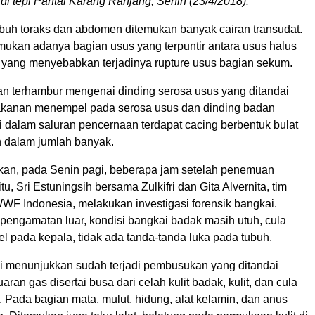
di tepi Pantai Karang Ranjang, Senin (23/4/2018).
buh toraks dan abdomen ditemukan banyak cairan transudat.
mukan adanya bagian usus yang terpuntir antara usus halus
 yang menyebabkan terjadinya rupture usus bagian sekum.
ian terhambur mengenai dinding serosa usus yang ditandai
akanan menempel pada serosa usus dan dinding badan
i dalam saluran pencernaan terdapat cacing berbentuk bulat
 dalam jumlah banyak.
takan, pada Senin pagi, beberapa jam setelah penemuan
u, Sri Estuningsih bersama Zulkifri dan Gita Alvernita, tim
WF Indonesia, melakukan investigasi forensik bangkai.
pengamatan luar, kondisi bangkai badak masih utuh, cula
 pada kepala, tidak ada tanda-tanda luka pada tubuh.
i menunjukkan sudah terjadi pembusukan yang ditandai
ran gas disertai busa dari celah kulit badak, kulit, dan cula
 Pada bagian mata, mulut, hidung, alat kelamin, dan anus