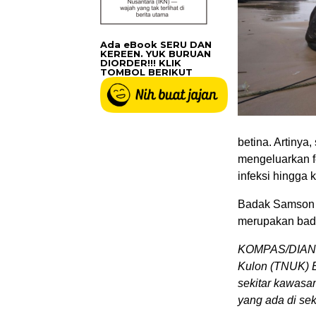
Ada eBook SERU DAN
KEREEN. YUK BURUAN
DIORDER!!! KLIK
TOMBOL BERIKUT
betina. Artinya
mengeluarkan fe
infeksi hingga 
Badak Samson di
merupakan bada
KOMPAS/DIAN 
Kulon (TNUK) B
sekitar kawasa
yang ada di sek