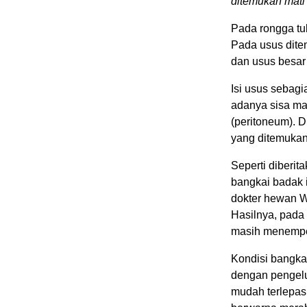
ditemukan mati 
Pada rongga tu
Pada usus dite
dan usus besar
Isi usus sebag
adanya sisa m
(peritoneum). D
yang ditemukan
Seperti diberi
bangkai badak it
dokter hewan W
Hasilnya, pada 
masih menempel
Kondisi bangka
dengan pengelua
mudah terlepas.