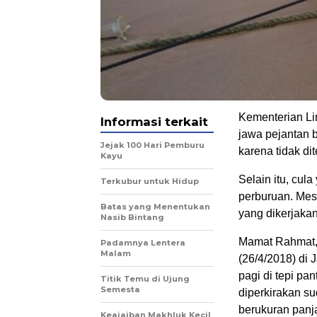
Kementerian L
Informasi terkait
jawa pejantan 
Jejak 100 Hari Pemburu
karena tidak di
Kayu
Selain itu, cu
Terkubur untuk Hidup
perburuan. Mes
Batas yang Menentukan
yang dikerjakan
Nasib Bintang
Mamat Rahmat, 
Padamnya Lentera
Malam
(26/4/2018) di
pagi di tepi pa
Titik Temu di Ujung
Semesta
diperkirakan su
berukuran panj
Keajaiban Makhluk Kecil