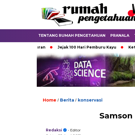
TENTANG RUMAH PENGETAHUAN
PRANALA
 Punya Aturan
Jejak 100 Hari Pemburu Kayu
Ketika Ijaz
Home
Berita
konservasi
/
/
Samson M
Redaksi
- Editor