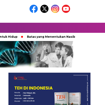
dup
Batas yang Menentukan Nasib Bintang
Ketika Kek