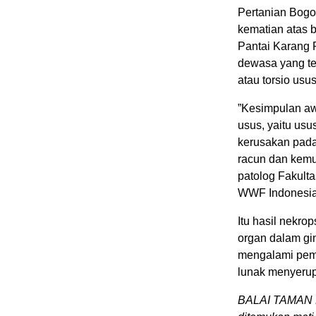
Pertanian Bogo
kematian atas 
Pantai Karang 
dewasa yang ter
atau torsio usus
”Kesimpulan awa
usus, yaitu usu
kerusakan pada
racun dan kemu
patolog Fakult
WWF Indonesia,
Itu hasil nekr
organ dalam gin
mengalami pemb
lunak menyerup
BALAI TAMAN 