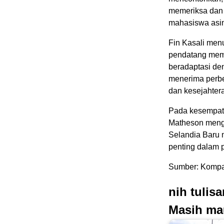
memeriksa dan 
mahasiswa asi
Fin Kasali men
pendatang mem
beradaptasi den
menerima perbe
dan kesejahtera
Pada kesempata
Matheson menga
Selandia Baru 
penting dalam
Sumber: Kompa
nih tulis
Masih ma