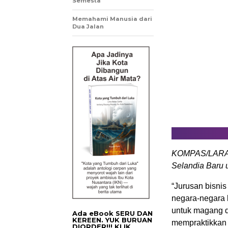
Semesta
Memahami Manusia dari
Dua Jalan
KOMPAS/LARAS
Selandia Baru 
“Jurusan bisnis
negara-negara l
untuk magang d
Ada eBook SERU DAN
KEREEN. YUK BURUAN
mempraktikkan s
DIORDER!!! KLIK