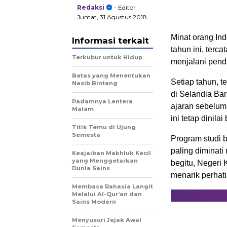
Redaksi
- Editor
Jumat, 31 Agustus 2018
Minat orang Ind
Informasi terkait
tahun ini, terc
Terkubur untuk Hidup
menjalani pendi
Batas yang Menentukan
Setiap tahun, t
Nasib Bintang
di Selandia Bar
Padamnya Lentera
ajaran sebelum
Malam
ini tetap dinila
Titik Temu di Ujung
Semesta
Program studi 
paling diminati
Keajaiban Makhluk Kecil
yang Menggetarkan
begitu, Negeri 
Dunia Sains
menarik perhat
Membaca Rahasia Langit
Melalui Al-Qur’an dan
Sains Modern
Menyusuri Jejak Awal