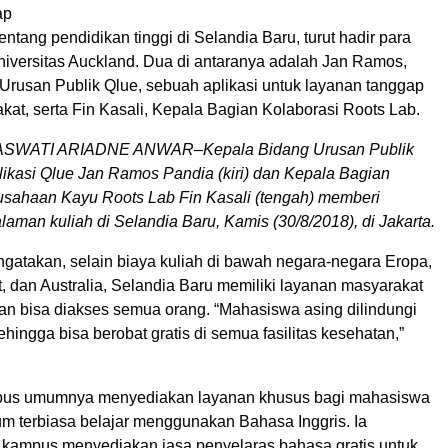
ap
entang pendidikan tinggi di Selandia Baru, turut hadir para
niversitas Auckland. Dua di antaranya adalah Jan Ramos,
Urusan Publik Qlue, sebuah aplikasi untuk layanan tanggap
kat, serta Fin Kasali, Kepala Bagian Kolaborasi Roots Lab.
WATI ARIADNE ANWAR–Kepala Bidang Urusan Publik
ikasi Qlue Jan Ramos Pandia (kiri) dan Kepala Bagian
usahaan Kayu Roots Lab Fin Kasali (tengah) memberi
laman kuliah di Selandia Baru, Kamis (30/8/2018), di Jakarta.
atakan, selain biaya kuliah di bawah negara-negara Eropa,
, dan Australia, Selandia Baru memiliki layanan masyarakat
an bisa diakses semua orang. “Mahasiswa asing dilindungi
ehingga bisa berobat gratis di semua fasilitas kesehatan,”
ampus umumnya menyediakan layanan khusus bagi mahasiswa
um terbiasa belajar menggunakan Bahasa Inggris. Ia
kampus menyediakan jasa penyelaras bahasa gratis untuk