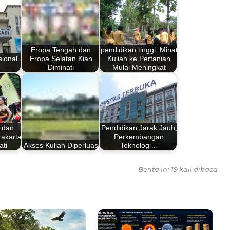
Eropa Tengah dan
pendidikan tinggi; Minat
ional
Eropa Selatan Kian
Kuliah ke Pertanian
Diminati
Mulai Meningkat
i dan
Pendidikan Jarak Jauh;
rakarta
Perkembangan
ati
Akses Kuliah Diperluas
Teknologi…
Berita ini 19 kali dibaca