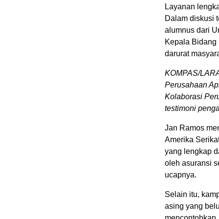
Layanan lengk
Dalam diskusi t
alumnus dari U
Kepala Bidang 
darurat masyara
KOMPAS/LARAS
Perusahaan Apl
Kolaborasi Per
testimoni penga
Jan Ramos meng
Amerika Serikat
yang lengkap d
oleh asuransi s
ucapnya.
Selain itu, k
asing yang bel
mencontohkan, 