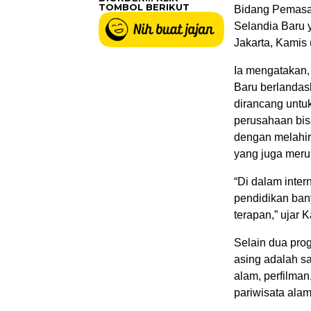
TOMBOL BERIKUT
Bidang Pemasar
Selandia Baru 
Jakarta, Kamis 
Ia mengatakan,
Baru berlandas
dirancang untu
perusahaan bis
dengan melahir
yang juga meru
“Di dalam inter
pendidikan ban
terapan,” ujar 
Selain dua prog
asing adalah sa
alam, perfilman,
pariwisata alam