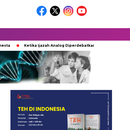
Ketika Ijazah Analog Diperdebatkan di Dunia Digital
Ter