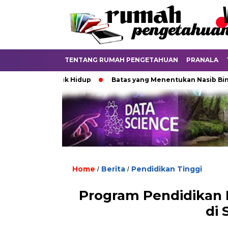
TENTANG RUMAH PENGETAHUAN
PRANALA
kubur untuk Hidup
Batas yang Menentukan Nasib Bintang
Home
Berita
Pendidikan Tinggi
/
/
Program Pendidikan 
di 