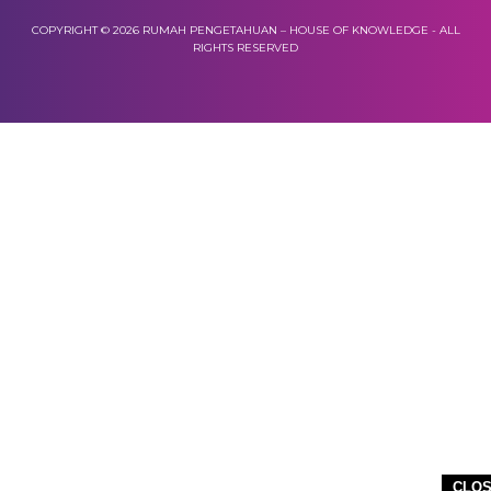
COPYRIGHT © 2026 RUMAH PENGETAHUAN – HOUSE OF KNOWLEDGE - ALL
RIGHTS RESERVED
CLO