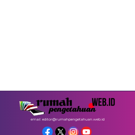
email: editor@rumahpengetahuan.web.id