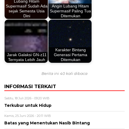
Lubang Hitam
Supermasif Sudah Ada
Angin Lubang Hitam
sejak Semesta Usia
Supermasif Paling Tua
Dini
Ditemukan
Karakter Bintang
Jarak Galaksi GN-z11
Generasi Pertama
Ternyata Lebih Jauh
Ditemukan
Berita ini 40 kali dibaca
INFORMASI TERKAIT
Sabtu, 18 Juli 2026 - 09:20 WIB
Terkubur untuk Hidup
Kamis, 25 Juni 2026 - 20:11 WIB
Batas yang Menentukan Nasib Bintang