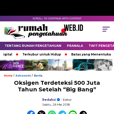
SCROLL TO CONTINUE WITH CONTENT
TENTANG RUMAH PENGETAHUAN
PRANALA
TWIT PENGET
Terkubur untuk Hidup
Batas yang Menentukan Nasib B
/
/
Home
Astronomi
Berita
Oksigen Terdeteksi 500 Juta
Tahun Setelah “Big Bang”
Redaksi
- Editor
Sabtu, 26 Mei 2018