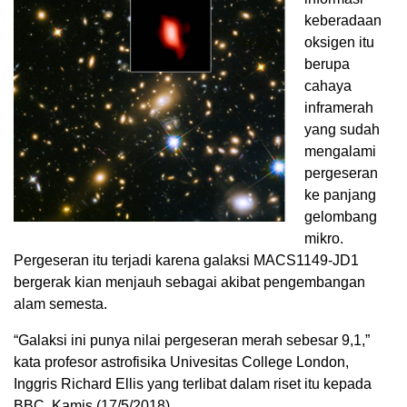
keberadaan
oksigen itu
berupa
cahaya
inframerah
yang sudah
mengalami
pergeseran
ke panjang
gelombang
mikro.
Pergeseran itu terjadi karena galaksi MACS1149-JD1
bergerak kian menjauh sebagai akibat pengembangan
alam semesta.
“Galaksi ini punya nilai pergeseran merah sebesar 9,1,”
kata profesor astrofisika Univesitas College London,
Inggris Richard Ellis yang terlibat dalam riset itu kepada
BBC, Kamis (17/5/2018).