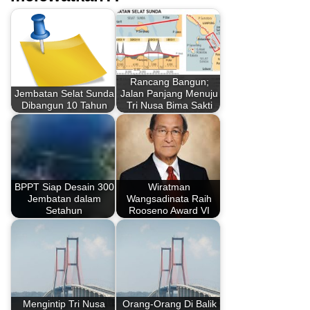
Rancang Bangun;
Jembatan Selat Sunda
Jalan Panjang Menuju
Dibangun 10 Tahun
Tri Nusa Bima Sakti
BPPT Siap Desain 300
Wiratman
Jembatan dalam
Wangsadinata Raih
Setahun
Rooseno Award VI
Mengintip Tri Nusa
Orang-Orang Di Balik