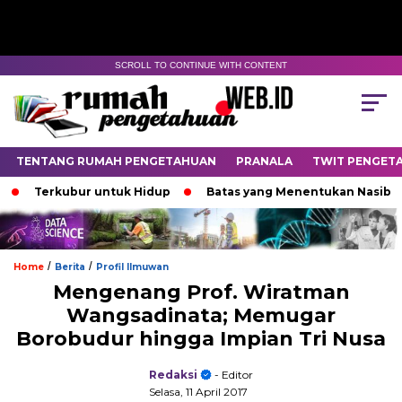
SCROLL TO CONTINUE WITH CONTENT
TENTANG RUMAH PENGETAHUAN
PRANALA
TWIT PENGET
Terkubur untuk Hidup
Batas yang Menentukan Nasib Binta
/
/
Home
Berita
Profil Ilmuwan
Mengenang Prof. Wiratman
Wangsadinata; Memugar
Borobudur hingga Impian Tri Nusa
Redaksi
- Editor
Selasa, 11 April 2017