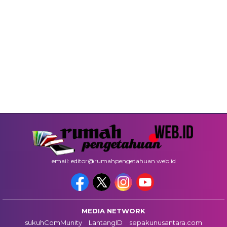
email: editor@rumahpengetahuan.web.id
MEDIA NETWORK
sukuhComMunity
LantangID
sepakunusantara.com