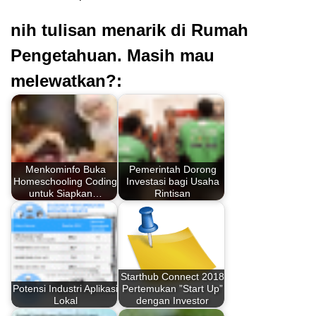
nih tulisan menarik di Rumah
Pengetahuan. Masih mau
melewatkan?:
Menkominfo Buka
Pemerintah Dorong
Homeschooling Coding
Investasi bagi Usaha
untuk Siapkan…
Rintisan
Starthub Connect 2018
Potensi Industri Aplikasi
Pertemukan ”Start Up”
Lokal
dengan Investor